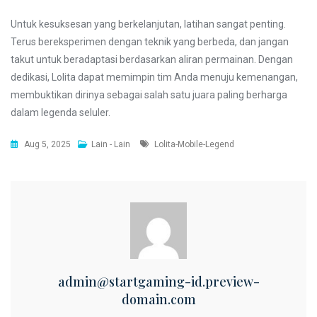
Untuk kesuksesan yang berkelanjutan, latihan sangat penting.
Terus bereksperimen dengan teknik yang berbeda, dan jangan
takut untuk beradaptasi berdasarkan aliran permainan. Dengan
dedikasi, Lolita dapat memimpin tim Anda menuju kemenangan,
membuktikan dirinya sebagai salah satu juara paling berharga
dalam legenda seluler.
Tags
Aug 5, 2025
Lain - Lain
Lolita-Mobile-Legend
admin@startgaming-id.preview-
domain.com