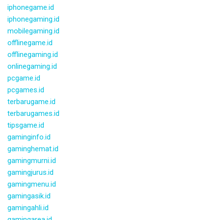
iphonegame.id
iphonegaming.id
mobilegaming.id
offlinegame.id
offlinegaming.id
onlinegaming.id
pcgame.id
pcgames.id
terbarugame.id
terbarugames.id
tipsgame.id
gaminginfo.id
gaminghemat.id
gamingmurni.id
gamingjurus.id
gamingmenu.id
gamingasik.id
gamingahli.id
gamingarea.id