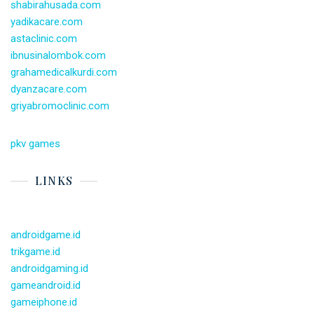
shabirahusada.com
yadikacare.com
astaclinic.com
ibnusinalombok.com
grahamedicalkurdi.com
dyanzacare.com
griyabromoclinic.com
pkv games
LINKS
androidgame.id
trikgame.id
androidgaming.id
gameandroid.id
gameiphone.id