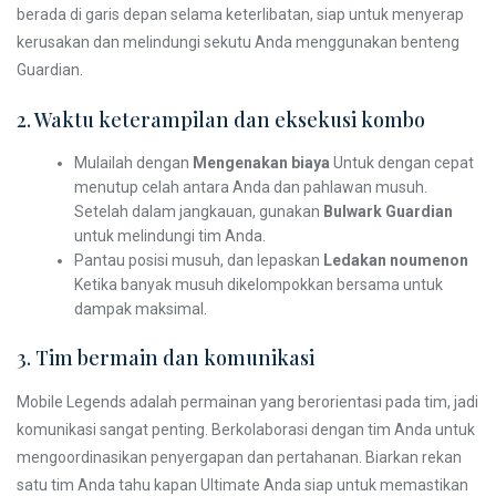
berada di garis depan selama keterlibatan, siap untuk menyerap
kerusakan dan melindungi sekutu Anda menggunakan benteng
Guardian.
2. Waktu keterampilan dan eksekusi kombo
Mulailah dengan
Mengenakan biaya
Untuk dengan cepat
menutup celah antara Anda dan pahlawan musuh.
Setelah dalam jangkauan, gunakan
Bulwark Guardian
untuk melindungi tim Anda.
Pantau posisi musuh, dan lepaskan
Ledakan noumenon
Ketika banyak musuh dikelompokkan bersama untuk
dampak maksimal.
3. Tim bermain dan komunikasi
Mobile Legends adalah permainan yang berorientasi pada tim, jadi
komunikasi sangat penting. Berkolaborasi dengan tim Anda untuk
mengoordinasikan penyergapan dan pertahanan. Biarkan rekan
satu tim Anda tahu kapan Ultimate Anda siap untuk memastikan