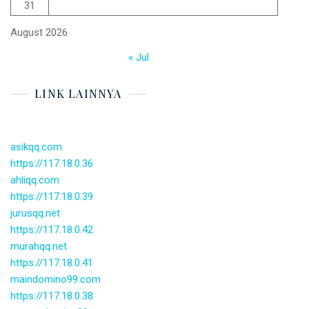
31
August 2026
« Jul
LINK LAINNYA
asikqq.com
https://117.18.0.36
ahliqq.com
https://117.18.0.39
jurusqq.net
https://117.18.0.42
murahqq.net
https://117.18.0.41
maindomino99.com
https://117.18.0.38