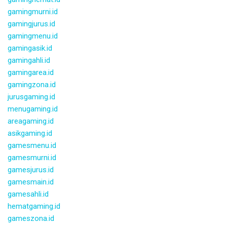
gamingmurni.id
gamingjurus.id
gamingmenu.id
gamingasik.id
gamingahli.id
gamingarea.id
gamingzona.id
jurusgaming.id
menugaming.id
areagaming.id
asikgaming.id
gamesmenu.id
gamesmurni.id
gamesjurus.id
gamesmain.id
gamesahli.id
hematgaming.id
gameszona.id