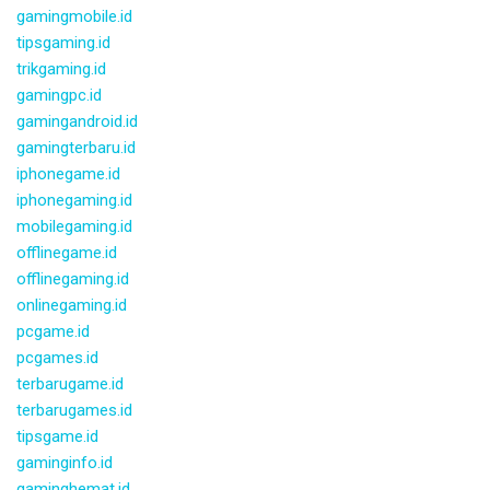
gamingmobile.id
tipsgaming.id
trikgaming.id
gamingpc.id
gamingandroid.id
gamingterbaru.id
iphonegame.id
iphonegaming.id
mobilegaming.id
offlinegame.id
offlinegaming.id
onlinegaming.id
pcgame.id
pcgames.id
terbarugame.id
terbarugames.id
tipsgame.id
gaminginfo.id
gaminghemat.id