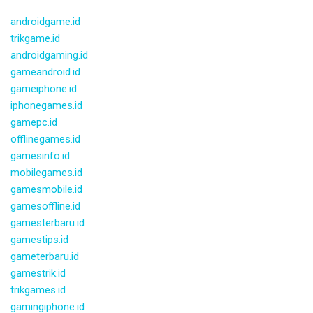
androidgame.id
trikgame.id
androidgaming.id
gameandroid.id
gameiphone.id
iphonegames.id
gamepc.id
offlinegames.id
gamesinfo.id
mobilegames.id
gamesmobile.id
gamesoffline.id
gamesterbaru.id
gamestips.id
gameterbaru.id
gamestrik.id
trikgames.id
gamingiphone.id