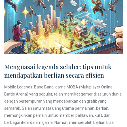
Menguasai legenda seluler: tips untuk
mendapatkan berlian secara efisien
Mobile Legends: Bang Bang, game MOBA (Multiplayer Online
Battle Arena) yang populer, telah memikat gamer di seluruh dunia
dengan pertempuran yang mendebarkan dan grafik yang
semarak. Salah satu mata uang utama permainan, berlian,
memungkinkan pemain untuk membeli pahlawan, kulit, dan
berbagai item dalam game. Namun, memperoleh berlian bisa