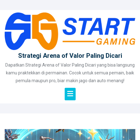
Skip
to
content
Strategi Arena of Valor Paling Dicari
Dapatkan Strategi Arena of Valor Paling Dicari yang bisa langsung
kamu praktekkan di permainan. Cocok untuk semua pemain, baik
pemula maupun pro, biar makin jago dan auto menang!