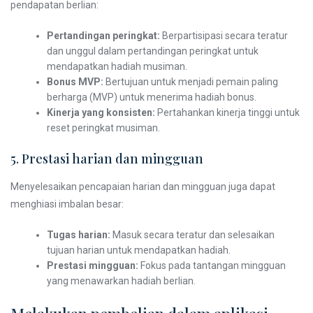
pendapatan berlian:
Pertandingan peringkat:
Berpartisipasi secara teratur
dan unggul dalam pertandingan peringkat untuk
mendapatkan hadiah musiman.
Bonus MVP:
Bertujuan untuk menjadi pemain paling
berharga (MVP) untuk menerima hadiah bonus.
Kinerja yang konsisten:
Pertahankan kinerja tinggi untuk
reset peringkat musiman.
5. Prestasi harian dan mingguan
Menyelesaikan pencapaian harian dan mingguan juga dapat
menghiasi imbalan besar:
Tugas harian:
Masuk secara teratur dan selesaikan
tujuan harian untuk mendapatkan hadiah.
Prestasi mingguan:
Fokus pada tantangan mingguan
yang menawarkan hadiah berlian.