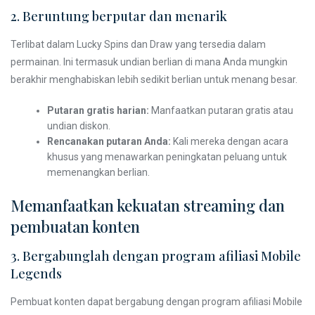
2. Beruntung berputar dan menarik
Terlibat dalam Lucky Spins dan Draw yang tersedia dalam
permainan. Ini termasuk undian berlian di mana Anda mungkin
berakhir menghabiskan lebih sedikit berlian untuk menang besar.
Putaran gratis harian:
Manfaatkan putaran gratis atau
undian diskon.
Rencanakan putaran Anda:
Kali mereka dengan acara
khusus yang menawarkan peningkatan peluang untuk
memenangkan berlian.
Memanfaatkan kekuatan streaming dan
pembuatan konten
3. Bergabunglah dengan program afiliasi Mobile
Legends
Pembuat konten dapat bergabung dengan program afiliasi Mobile