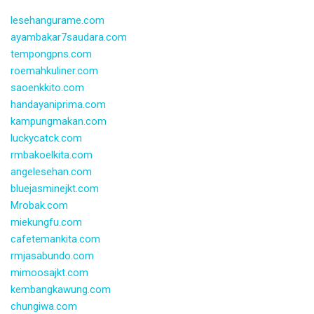
lesehangurame.com
ayambakar7saudara.com
tempongpns.com
roemahkuliner.com
saoenkkito.com
handayaniprima.com
kampungmakan.com
luckycatck.com
rmbakoelkita.com
angelesehan.com
bluejasminejkt.com
Mrobak.com
miekungfu.com
cafetemankita.com
rmjasabundo.com
mimoosajkt.com
kembangkawung.com
chungiwa.com