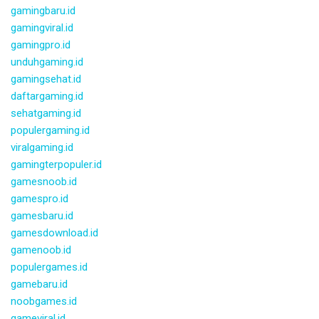
gamingbaru.id
gamingviral.id
gamingpro.id
unduhgaming.id
gamingsehat.id
daftargaming.id
sehatgaming.id
populergaming.id
viralgaming.id
gamingterpopuler.id
gamesnoob.id
gamespro.id
gamesbaru.id
gamesdownload.id
gamenoob.id
populergames.id
gamebaru.id
noobgames.id
gameviral.id