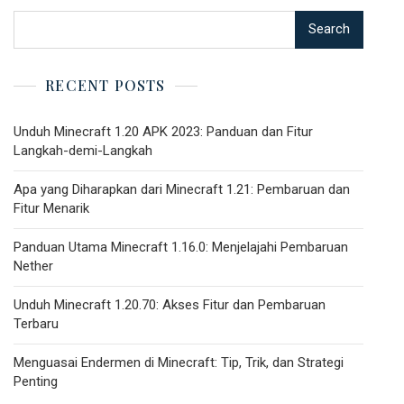
Search
RECENT POSTS
Unduh Minecraft 1.20 APK 2023: Panduan dan Fitur
Langkah-demi-Langkah
Apa yang Diharapkan dari Minecraft 1.21: Pembaruan dan
Fitur Menarik
Panduan Utama Minecraft 1.16.0: Menjelajahi Pembaruan
Nether
Unduh Minecraft 1.20.70: Akses Fitur dan Pembaruan
Terbaru
Menguasai Endermen di Minecraft: Tip, Trik, dan Strategi
Penting