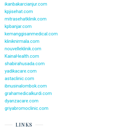
ikanbakarcianjur.com
kpjisehat.com
mitrasehatklinik.com
kpbanjar.com
kemanggisanmedical.com
kliniknirmala.com
nouvelleklinik.com
KainaHealth.com
shabirahusada.com
yadikacare.com
astaclinic.com
ibnusinalombok.com
grahamedicalkurdi.com
dyanzacare.com
griyabromoclinic.com
LINKS