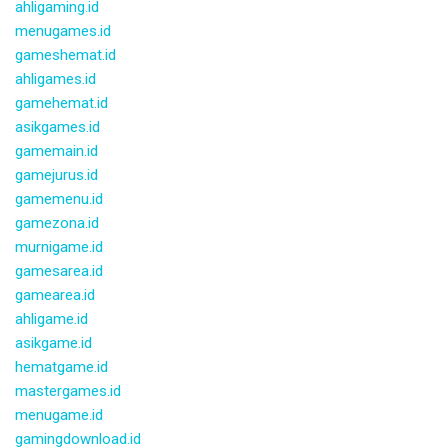
ahligaming.id
menugames.id
gameshemat.id
ahligames.id
gamehemat.id
asikgames.id
gamemain.id
gamejurus.id
gamemenu.id
gamezona.id
murnigame.id
gamesarea.id
gamearea.id
ahligame.id
asikgame.id
hematgame.id
mastergames.id
menugame.id
gamingdownload.id