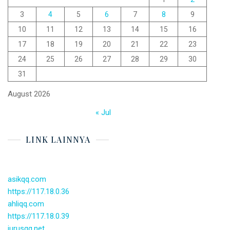
3
4
5
6
7
8
9
10
11
12
13
14
15
16
17
18
19
20
21
22
23
24
25
26
27
28
29
30
31
August 2026
« Jul
LINK LAINNYA
asikqq.com
https://117.18.0.36
ahliqq.com
https://117.18.0.39
jurusqq.net