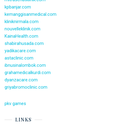
kpbanjar.com
kemanggisanmedical.com
kliniknirmala.com
nouvelleklinik.com
KainaHealth.com
shabirahusada.com
yadikacare.com
astaclinic.com
ibnusinalombok.com
grahamedicalkurdi.com
dyanzacare.com
griyabromoclinic.com
pkv games
LINKS