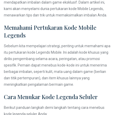
mendapatkan imbalan dalam game eksklusif. Dalam artikel ini,
kami akan menyelami dunia pertukaran kode Mobile Legends,
menawarkan tips dan trik untuk memaksimalkan imbalan Anda.
Memahami Pertukaran Kode Mobile
Legends
Sebelum kita mempelajari strategi, penting untuk memahami apa
itu pertukaran kode Legends Mobile. Ini adalah kode khusus yang
dirilis pengembang selama acara, peringatan, atau promosi
spesifik. Pemain dapat menebus kode-kode ini untuk menerima
berbagai imbalan, seperti kulit, mata uang dalam game (berlian
dan titik pertempuran), dan item khusus lainnya yang
meningkatkan pengalaman bermain game.
Cara Menukar Kode Legenda Seluler
Berikut panduan langkah demi langkah tentang cara menebus
kode legenda seluler Anda: