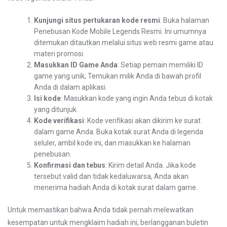
Kunjungi situs pertukaran kode resmi
: Buka halaman
Penebusan Kode Mobile Legends Resmi. Ini umumnya
ditemukan ditautkan melalui situs web resmi game atau
materi promosi.
Masukkan ID Game Anda
: Setiap pemain memiliki ID
game yang unik; Temukan milik Anda di bawah profil
Anda di dalam aplikasi.
Isi kode
: Masukkan kode yang ingin Anda tebus di kotak
yang ditunjuk.
Kode verifikasi
: Kode verifikasi akan dikirim ke surat
dalam game Anda. Buka kotak surat Anda di legenda
seluler, ambil kode ini, dan masukkan ke halaman
penebusan.
Konfirmasi dan tebus
: Kirim detail Anda. Jika kode
tersebut valid dan tidak kedaluwarsa, Anda akan
menerima hadiah Anda di kotak surat dalam game.
Untuk memastikan bahwa Anda tidak pernah melewatkan
kesempatan untuk mengklaim hadiah ini, berlangganan buletin