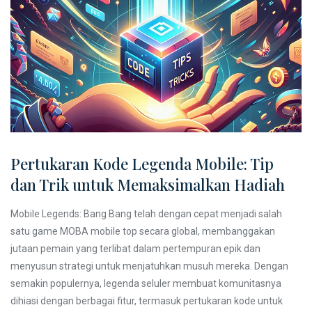
Pertukaran Kode Legenda Mobile: Tip
dan Trik untuk Memaksimalkan Hadiah
Mobile Legends: Bang Bang telah dengan cepat menjadi salah
satu game MOBA mobile top secara global, membanggakan
jutaan pemain yang terlibat dalam pertempuran epik dan
menyusun strategi untuk menjatuhkan musuh mereka. Dengan
semakin populernya, legenda seluler membuat komunitasnya
dihiasi dengan berbagai fitur, termasuk pertukaran kode untuk