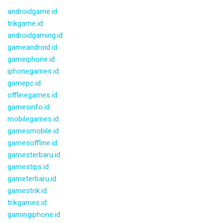
androidgame.id
trikgame.id
androidgaming.id
gameandroid.id
gameiphone.id
iphonegames.id
gamepc.id
offlinegames.id
gamesinfo.id
mobilegames.id
gamesmobile.id
gamesoffline.id
gamesterbaru.id
gamestips.id
gameterbaru.id
gamestrik.id
trikgames.id
gamingiphone.id