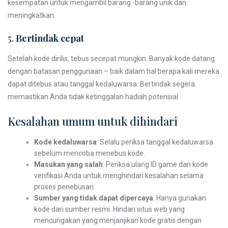
kesempatan untuk mengambil barang -barang unik dan
meningkatkan.
5.
Bertindak cepat
Setelah kode dirilis, tebus secepat mungkin. Banyak kode datang
dengan batasan penggunaan – baik dalam hal berapa kali mereka
dapat ditebus atau tanggal kedaluwarsa. Bertindak segera
memastikan Anda tidak ketinggalan hadiah potensial.
Kesalahan umum untuk dihindari
Kode kedaluwarsa
: Selalu periksa tanggal kedaluwarsa
sebelum mencoba menebus kode.
Masukan yang salah
: Periksa ulang ID game dan kode
verifikasi Anda untuk menghindari kesalahan selama
proses penebusan.
Sumber yang tidak dapat dipercaya
: Hanya gunakan
kode dari sumber resmi. Hindari situs web yang
mencurigakan yang menjanjikan kode gratis dengan