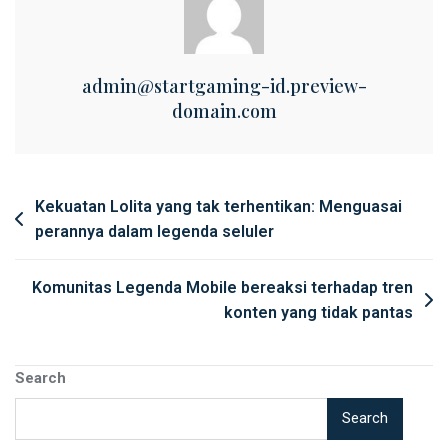
admin@startgaming-id.preview-
domain.com
Post
Kekuatan Lolita yang tak terhentikan: Menguasai
perannya dalam legenda seluler
navigation
Komunitas Legenda Mobile bereaksi terhadap tren
konten yang tidak pantas
Search
Search