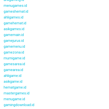
menugames.id
gameshemat.id
ahligames.id
gamehemat.id
asikgames.id
gamemain.id
gamejurus.id
gamemenu.id
gamezona.id
murnigame.id
gamesarea.id
gamearea.id
ahligame.id
asikgame.id
hematgame.id
mastergames.id
menugame.id
gamingdownload.id