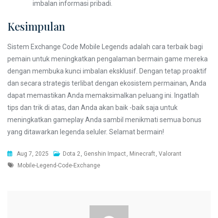
imbalan informasi pribadi.
Kesimpulan
Sistem Exchange Code Mobile Legends adalah cara terbaik bagi
pemain untuk meningkatkan pengalaman bermain game mereka
dengan membuka kunci imbalan eksklusif. Dengan tetap proaktif
dan secara strategis terlibat dengan ekosistem permainan, Anda
dapat memastikan Anda memaksimalkan peluang ini. Ingatlah
tips dan trik di atas, dan Anda akan baik -baik saja untuk
meningkatkan gameplay Anda sambil menikmati semua bonus
yang ditawarkan legenda seluler. Selamat bermain!
Aug 7, 2025
Dota 2
,
Genshin Impact
,
Minecraft
,
Valorant
Tags
Mobile-Legend-Code-Exchange