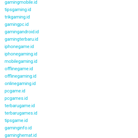
gamingmobile.id
tipsgaming.id
trikgaming.id
gamingpc.id
gamingandroid.id
gamingterbaru.id
iphonegame.id
iphonegaming.id
mobilegaming.id
offlinegame.id
offlinegaming.id
onlinegaming.id
pcgame.id
pcgames.id
terbarugame.id
terbarugames.id
tipsgame.id
gaminginfo.id
gaminghemat.id