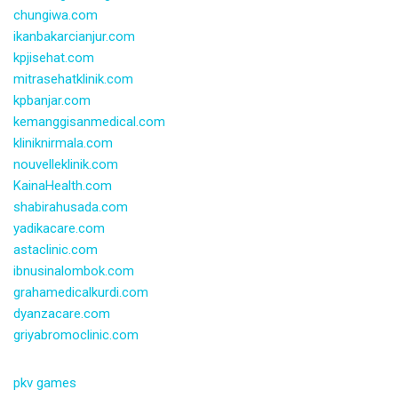
chungiwa.com
ikanbakarcianjur.com
kpjisehat.com
mitrasehatklinik.com
kpbanjar.com
kemanggisanmedical.com
kliniknirmala.com
nouvelleklinik.com
KainaHealth.com
shabirahusada.com
yadikacare.com
astaclinic.com
ibnusinalombok.com
grahamedicalkurdi.com
dyanzacare.com
griyabromoclinic.com
pkv games