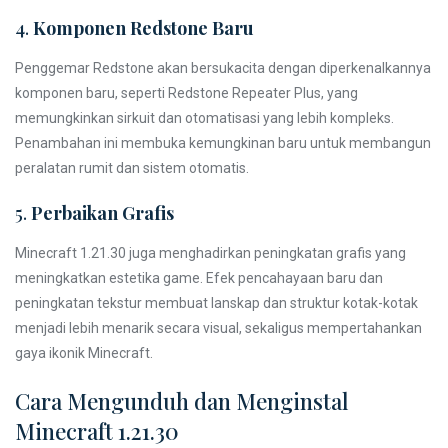
4.
Komponen Redstone Baru
Penggemar Redstone akan bersukacita dengan diperkenalkannya
komponen baru, seperti Redstone Repeater Plus, yang
memungkinkan sirkuit dan otomatisasi yang lebih kompleks.
Penambahan ini membuka kemungkinan baru untuk membangun
peralatan rumit dan sistem otomatis.
5.
Perbaikan Grafis
Minecraft 1.21.30 juga menghadirkan peningkatan grafis yang
meningkatkan estetika game. Efek pencahayaan baru dan
peningkatan tekstur membuat lanskap dan struktur kotak-kotak
menjadi lebih menarik secara visual, sekaligus mempertahankan
gaya ikonik Minecraft.
Cara Mengunduh dan Menginstal
Minecraft 1.21.30