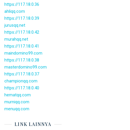
https://117.18.0.36
ahliqq.com
https://117.18.0.39
jurusqq.net
https://117.18.0.42
murahqq.net
https://117.18.0.41
maindomino99.com
https://117.18.0.38
masterdomino99.com
https://117.18.0.37
championqq.com
https://117.18.0.40
hematqq.com
murniqq.com
menuqq.com
LINK LAINNYA