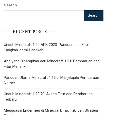
Search
Search
RECENT POSTS
Unduh Minecraft 1.20 APK 2023: Panduan dan Fitur
Langkah-demi-Langkah
Apa yang Diharapkan dari Minecraft 1.21: Pembaruan dan
Fitur Menarik
Panduan Utama Minecraft 1.16.0: Menjelajahi Pembaruan
Nether
Unduh Minecraft 1.20.70: Akses Fitur dan Pembaruan
Terbaru
Menguasai Endermen di Minecraft: Tip, Trik, dan Strategi