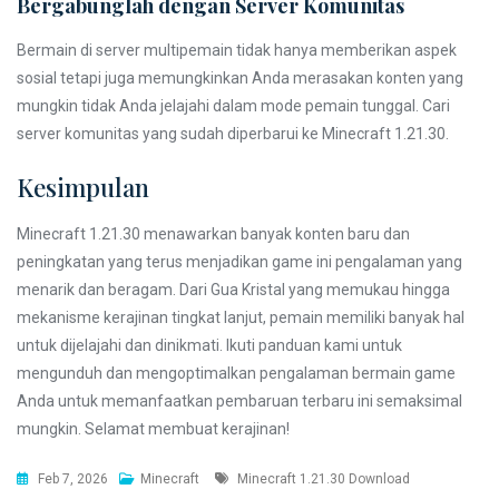
Bergabunglah dengan Server Komunitas
Bermain di server multipemain tidak hanya memberikan aspek
sosial tetapi juga memungkinkan Anda merasakan konten yang
mungkin tidak Anda jelajahi dalam mode pemain tunggal. Cari
server komunitas yang sudah diperbarui ke Minecraft 1.21.30.
Kesimpulan
Minecraft 1.21.30 menawarkan banyak konten baru dan
peningkatan yang terus menjadikan game ini pengalaman yang
menarik dan beragam. Dari Gua Kristal yang memukau hingga
mekanisme kerajinan tingkat lanjut, pemain memiliki banyak hal
untuk dijelajahi dan dinikmati. Ikuti panduan kami untuk
mengunduh dan mengoptimalkan pengalaman bermain game
Anda untuk memanfaatkan pembaruan terbaru ini semaksimal
mungkin. Selamat membuat kerajinan!
Tags
Feb 7, 2026
Minecraft
Minecraft 1.21.30 Download