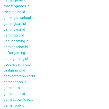
hematgame.id
mastergames.id
menugame.id
gamingdownload.id
gamingbaru.id
gamingviral.id
gamingpro.id
unduhgaming.id
gamingsehat.id
daftargaming.id
sehatgaming.id
populergaming.id
viralgaming.id
gamingterpopuler.id
gamesnoob.id
gamespro.id
gamesbaru.id
gamesdownload.id
gamenoob.id