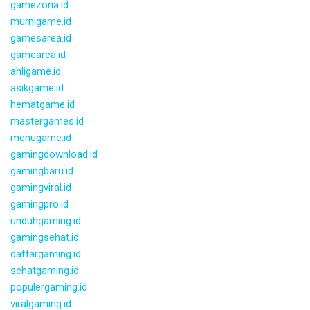
gamezona.id
murnigame.id
gamesarea.id
gamearea.id
ahligame.id
asikgame.id
hematgame.id
mastergames.id
menugame.id
gamingdownload.id
gamingbaru.id
gamingviral.id
gamingpro.id
unduhgaming.id
gamingsehat.id
daftargaming.id
sehatgaming.id
populergaming.id
viralgaming.id