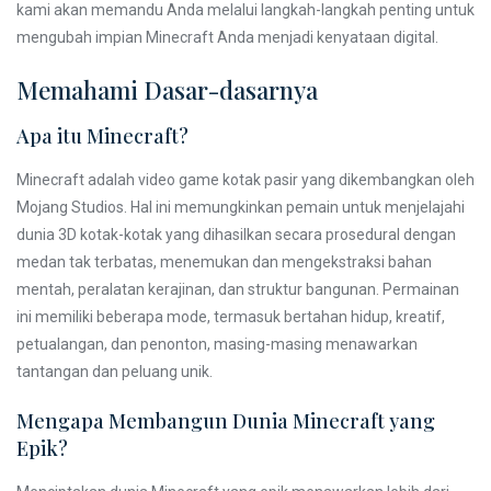
kami akan memandu Anda melalui langkah-langkah penting untuk
mengubah impian Minecraft Anda menjadi kenyataan digital.
Memahami Dasar-dasarnya
Apa itu Minecraft?
Minecraft adalah video game kotak pasir yang dikembangkan oleh
Mojang Studios. Hal ini memungkinkan pemain untuk menjelajahi
dunia 3D kotak-kotak yang dihasilkan secara prosedural dengan
medan tak terbatas, menemukan dan mengekstraksi bahan
mentah, peralatan kerajinan, dan struktur bangunan. Permainan
ini memiliki beberapa mode, termasuk bertahan hidup, kreatif,
petualangan, dan penonton, masing-masing menawarkan
tantangan dan peluang unik.
Mengapa Membangun Dunia Minecraft yang
Epik?