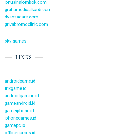
ibnusinalombok.com
grahamedicalkurdi.com
dyanzacare.com
griyabromoclinic.com
pkv games
LINKS
androidgame.id
trikgame.id
androidgaming.id
gameandroid.id
gameiphone.id
iphonegames.id
gamepc.id
offlinegames.id