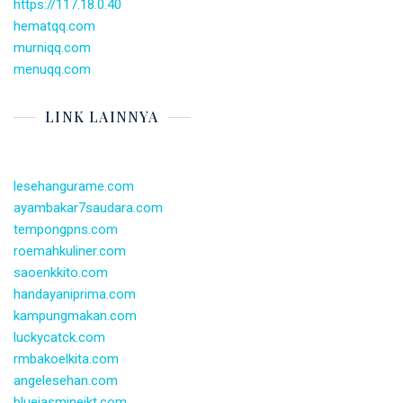
https://117.18.0.40
hematqq.com
murniqq.com
menuqq.com
LINK LAINNYA
lesehangurame.com
ayambakar7saudara.com
tempongpns.com
roemahkuliner.com
saoenkkito.com
handayaniprima.com
kampungmakan.com
luckycatck.com
rmbakoelkita.com
angelesehan.com
bluejasminejkt.com