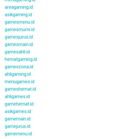
areagaming.id
asikgaming.id
gamesmenu.id
gamesmurni.id
gamesjurus.id
gamesmain.id
gamesahli.id
hematgaming.id
gameszona.id
ahligaming.id
menugames.id
gameshemat.id
ahligames.id
gamehemat.id
asikgames.id
gamemain.id
gamejurus.id
gamemenu.id