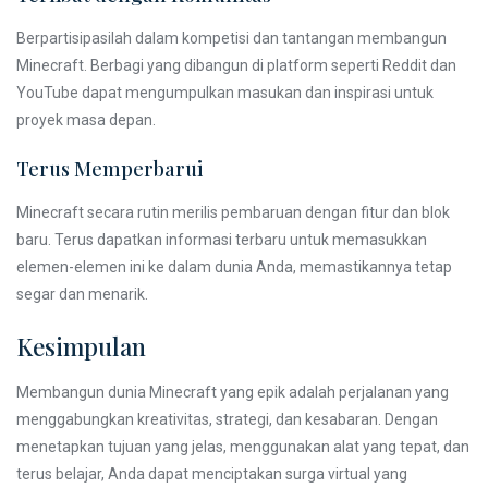
Berpartisipasilah dalam kompetisi dan tantangan membangun
Minecraft. Berbagi yang dibangun di platform seperti Reddit dan
YouTube dapat mengumpulkan masukan dan inspirasi untuk
proyek masa depan.
Terus Memperbarui
Minecraft secara rutin merilis pembaruan dengan fitur dan blok
baru. Terus dapatkan informasi terbaru untuk memasukkan
elemen-elemen ini ke dalam dunia Anda, memastikannya tetap
segar dan menarik.
Kesimpulan
Membangun dunia Minecraft yang epik adalah perjalanan yang
menggabungkan kreativitas, strategi, dan kesabaran. Dengan
menetapkan tujuan yang jelas, menggunakan alat yang tepat, dan
terus belajar, Anda dapat menciptakan surga virtual yang