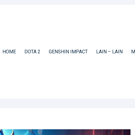
HOME
DOTA 2
GENSHIN IMPACT
LAIN – LAIN
M