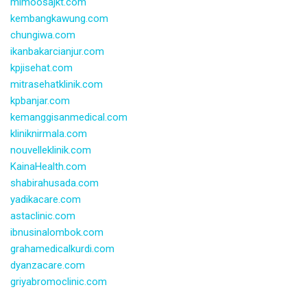
mimoosajkt.com
kembangkawung.com
chungiwa.com
ikanbakarcianjur.com
kpjisehat.com
mitrasehatklinik.com
kpbanjar.com
kemanggisanmedical.com
kliniknirmala.com
nouvelleklinik.com
KainaHealth.com
shabirahusada.com
yadikacare.com
astaclinic.com
ibnusinalombok.com
grahamedicalkurdi.com
dyanzacare.com
griyabromoclinic.com