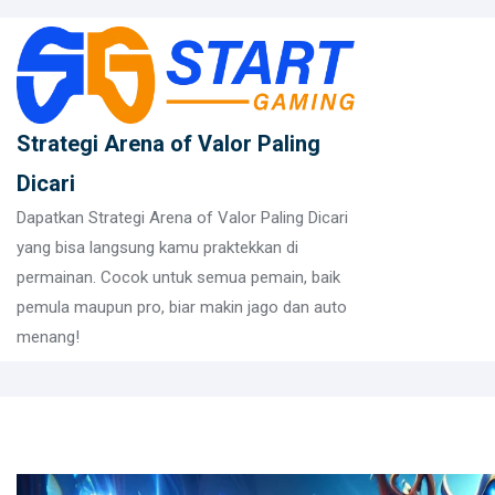
Skip
to
content
Strategi Arena of Valor Paling
Dicari
Dapatkan Strategi Arena of Valor Paling Dicari
yang bisa langsung kamu praktekkan di
permainan. Cocok untuk semua pemain, baik
pemula maupun pro, biar makin jago dan auto
menang!