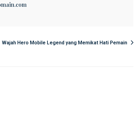
omain.com
Wajah Hero Mobile Legend yang Memikat Hati Pemain