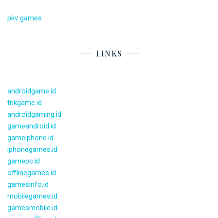
pkv games
LINKS
androidgame.id
trikgame.id
androidgaming.id
gameandroid.id
gameiphone.id
iphonegames.id
gamepc.id
offlinegames.id
gamesinfo.id
mobilegames.id
gamesmobile.id