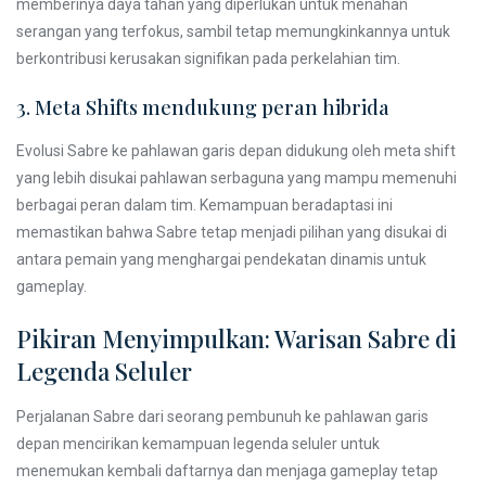
memberinya daya tahan yang diperlukan untuk menahan
serangan yang terfokus, sambil tetap memungkinkannya untuk
berkontribusi kerusakan signifikan pada perkelahian tim.
3. Meta Shifts mendukung peran hibrida
Evolusi Sabre ke pahlawan garis depan didukung oleh meta shift
yang lebih disukai pahlawan serbaguna yang mampu memenuhi
berbagai peran dalam tim. Kemampuan beradaptasi ini
memastikan bahwa Sabre tetap menjadi pilihan yang disukai di
antara pemain yang menghargai pendekatan dinamis untuk
gameplay.
Pikiran Menyimpulkan: Warisan Sabre di
Legenda Seluler
Perjalanan Sabre dari seorang pembunuh ke pahlawan garis
depan mencirikan kemampuan legenda seluler untuk
menemukan kembali daftarnya dan menjaga gameplay tetap