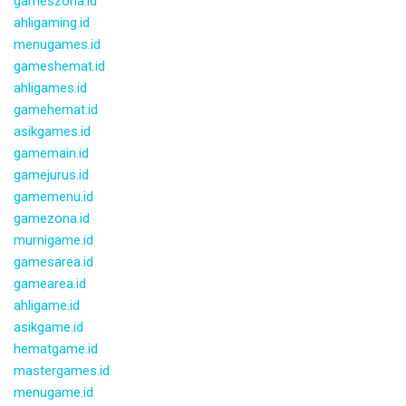
gameszona.id
ahligaming.id
menugames.id
gameshemat.id
ahligames.id
gamehemat.id
asikgames.id
gamemain.id
gamejurus.id
gamemenu.id
gamezona.id
murnigame.id
gamesarea.id
gamearea.id
ahligame.id
asikgame.id
hematgame.id
mastergames.id
menugame.id