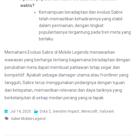
waktu?
Kemampuan beradaptasi dan evolusi Sabre
telah memastikan kehadirannya yang stabil
dalam permainan, dengan tingkat
popularitasnya tergantung pada tren meta yang
berlaku.
Memahami Evolusi Sabre di Mobile Legends menawarkan
wawasan yang berharga tentang bagaimana beradaptasi dengan
perubahan meta dapat membuat pahlawan tetap segar dan
kompetitif. Apakah sebagai damager utama atau frontliner yang
tangguh, Sabre terus menggunakan pedangnya dengan tujuan
dan ketepatan, memastikan relevansi dan daya tariknya yang
berkelanjutan di setiap medan perang yang ia tapak.
Jul 14, 2025
Dota 2
,
Genshin Impact
,
Minecraft
,
Valorant
Tags
Saber-Mobile-Legend