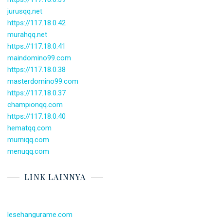
jurusqq.net
https://117.18.0.42
murahqq.net
https://117.18.0.41
maindomino99.com
https://117.18.0.38
masterdomino99.com
https://117.18.0.37
championqq.com
https://117.18.0.40
hematqq.com
murniqq.com
menuqq.com
LINK LAINNYA
lesehangurame.com