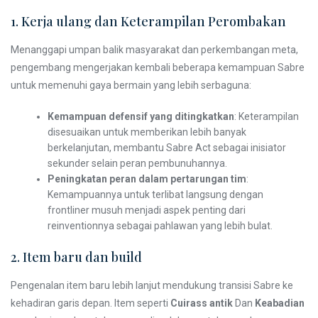
1. Kerja ulang dan Keterampilan Perombakan
Menanggapi umpan balik masyarakat dan perkembangan meta,
pengembang mengerjakan kembali beberapa kemampuan Sabre
untuk memenuhi gaya bermain yang lebih serbaguna:
Kemampuan defensif yang ditingkatkan
: Keterampilan
disesuaikan untuk memberikan lebih banyak
berkelanjutan, membantu Sabre Act sebagai inisiator
sekunder selain peran pembunuhannya.
Peningkatan peran dalam pertarungan tim
:
Kemampuannya untuk terlibat langsung dengan
frontliner musuh menjadi aspek penting dari
reinventionnya sebagai pahlawan yang lebih bulat.
2. Item baru dan build
Pengenalan item baru lebih lanjut mendukung transisi Sabre ke
kehadiran garis depan. Item seperti
Cuirass antik
Dan
Keabadian