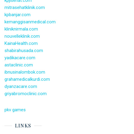
kpjisehat.com
mitrasehatklinik.com
kpbanjar.com
kemanggisanmedical.com
kliniknirmala.com
nouvelleklinik.com
KainaHealth.com
shabirahusada.com
yadikacare.com
astaclinic.com
ibnusinalombok.com
grahamedicalkurdi.com
dyanzacare.com
griyabromoclinic.com
pkv games
LINKS