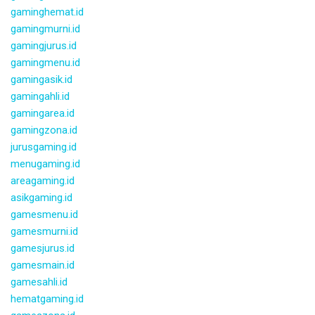
gaminghemat.id
gamingmurni.id
gamingjurus.id
gamingmenu.id
gamingasik.id
gamingahli.id
gamingarea.id
gamingzona.id
jurusgaming.id
menugaming.id
areagaming.id
asikgaming.id
gamesmenu.id
gamesmurni.id
gamesjurus.id
gamesmain.id
gamesahli.id
hematgaming.id