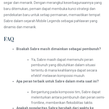
segar dan menarik. Dengan merangkul keserbagunaannya yang
baru ditemukan, pemain dapat membuka kunci strategi dan
pendekatan baru untuk setiap permainan, memastikan tempat
Sabre dalam sejarah Mobile Legends sebagai pahlawan yang
dinamis dan menarik.
FAQ
Bisakah Sabre masih dimainkan sebagai pembunuh?
Ya, Sabre masih dapat memenuhi peran
pembunuh yang dibutuhkan dalam situasi
tertentu di mana keahliannya dapat secara
efektif melawan komposisi musuh.
Apa peran terbaik untuk Sabre dalam meta saat ini?
Bergantung pada komposisi tim, Sabre dapat
melenturkan antara pembunuh dan peran semi-
frontline, memberikan fleksibilitas taktis.
Apakah popularitas Sabre berubah dari waktu ke