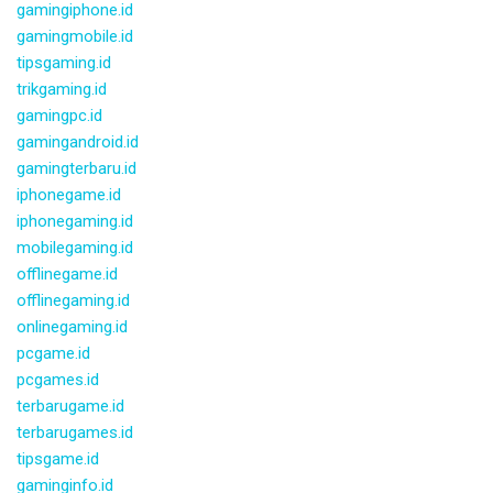
gamingiphone.id
gamingmobile.id
tipsgaming.id
trikgaming.id
gamingpc.id
gamingandroid.id
gamingterbaru.id
iphonegame.id
iphonegaming.id
mobilegaming.id
offlinegame.id
offlinegaming.id
onlinegaming.id
pcgame.id
pcgames.id
terbarugame.id
terbarugames.id
tipsgame.id
gaminginfo.id