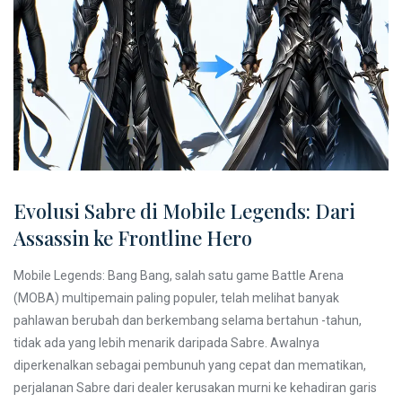
Evolusi Sabre di Mobile Legends: Dari
Assassin ke Frontline Hero
Mobile Legends: Bang Bang, salah satu game Battle Arena
(MOBA) multipemain paling populer, telah melihat banyak
pahlawan berubah dan berkembang selama bertahun -tahun,
tidak ada yang lebih menarik daripada Sabre. Awalnya
diperkenalkan sebagai pembunuh yang cepat dan mematikan,
perjalanan Sabre dari dealer kerusakan murni ke kehadiran garis