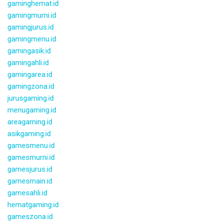
gaminghemat.id
gamingmurni.id
gamingjurus.id
gamingmenu.id
gamingasik.id
gamingahli.id
gamingarea.id
gamingzona.id
jurusgaming.id
menugaming.id
areagaming.id
asikgaming.id
gamesmenu.id
gamesmurni.id
gamesjurus.id
gamesmain.id
gamesahli.id
hematgaming.id
gameszona.id