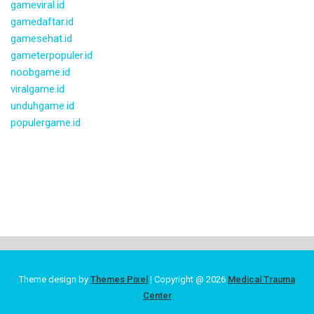
gameviral.id
gamedaftar.id
gamesehat.id
gameterpopuler.id
noobgame.id
viralgame.id
unduhgame.id
populergame.id
Theme design by
Themes Pixel
| Copyright @ 2026
Medical Trauma
Center