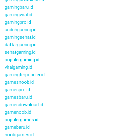
gamingbaru.id
gamingviral.id
gamingpro.id
unduhgaming.id
gamingsehat.id
daftargaming.id
sehatgaming.id
populergaming.id
viralgaming.id
gamingterpopuler.id
gamesnoob.id
gamespro.id
gamesbaru.id
gamesdownload.id
gamenoob.id
populergames.id
gamebaru.id
noobgames.id