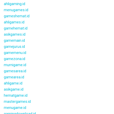
ahligaming.id
menugames.id
gameshemat.id
ahligames.id
gamehemat.id
asikgames.id
gamemain.id
gamejurus.id
gamemenu.id
gamezona.id
murnigame.id
gamesarea.id
gamearea.id
ahligame.id
asikgame.id
hematgame.id
mastergames.id
menugame.id
gamingdownload.id