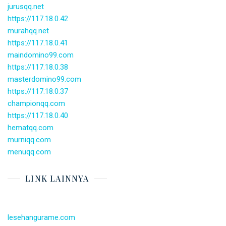
jurusqq.net
https://117.18.0.42
murahqq.net
https://117.18.0.41
maindomino99.com
https://117.18.0.38
masterdomino99.com
https://117.18.0.37
championqq.com
https://117.18.0.40
hematqq.com
murniqq.com
menuqq.com
LINK LAINNYA
lesehangurame.com