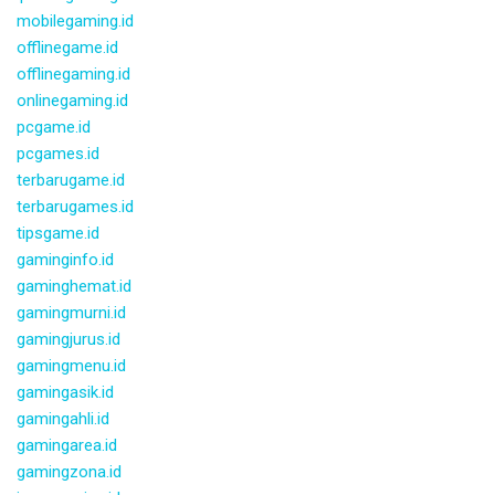
mobilegaming.id
offlinegame.id
offlinegaming.id
onlinegaming.id
pcgame.id
pcgames.id
terbarugame.id
terbarugames.id
tipsgame.id
gaminginfo.id
gaminghemat.id
gamingmurni.id
gamingjurus.id
gamingmenu.id
gamingasik.id
gamingahli.id
gamingarea.id
gamingzona.id