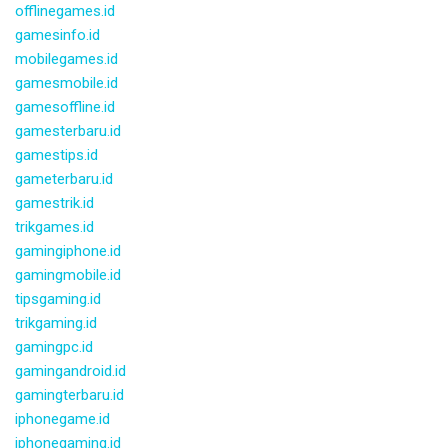
offlinegames.id
gamesinfo.id
mobilegames.id
gamesmobile.id
gamesoffline.id
gamesterbaru.id
gamestips.id
gameterbaru.id
gamestrik.id
trikgames.id
gamingiphone.id
gamingmobile.id
tipsgaming.id
trikgaming.id
gamingpc.id
gamingandroid.id
gamingterbaru.id
iphonegame.id
iphonegaming.id