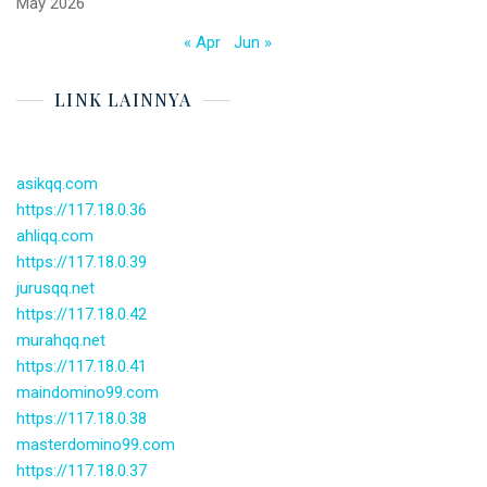
May 2026
« Apr
Jun »
LINK LAINNYA
asikqq.com
https://117.18.0.36
ahliqq.com
https://117.18.0.39
jurusqq.net
https://117.18.0.42
murahqq.net
https://117.18.0.41
maindomino99.com
https://117.18.0.38
masterdomino99.com
https://117.18.0.37