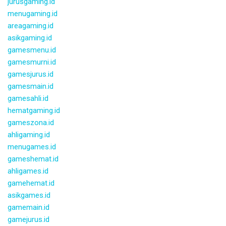
jurusgaming.id
menugaming.id
areagaming.id
asikgaming.id
gamesmenu.id
gamesmurni.id
gamesjurus.id
gamesmain.id
gamesahli.id
hematgaming.id
gameszona.id
ahligaming.id
menugames.id
gameshemat.id
ahligames.id
gamehemat.id
asikgames.id
gamemain.id
gamejurus.id