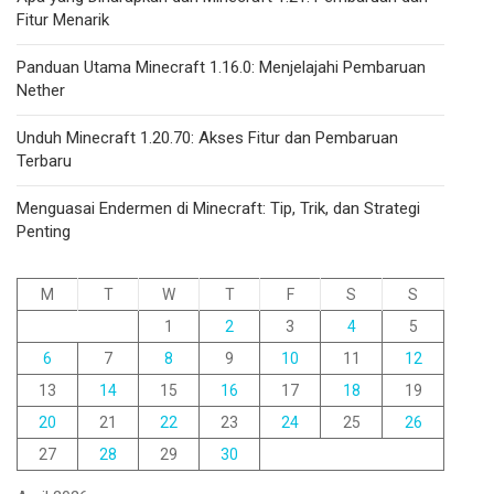
Fitur Menarik
Panduan Utama Minecraft 1.16.0: Menjelajahi Pembaruan
Nether
Unduh Minecraft 1.20.70: Akses Fitur dan Pembaruan
Terbaru
Menguasai Endermen di Minecraft: Tip, Trik, dan Strategi
Penting
M
T
W
T
F
S
S
1
2
3
4
5
6
7
8
9
10
11
12
13
14
15
16
17
18
19
20
21
22
23
24
25
26
27
28
29
30