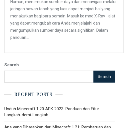
Namun, menemukan sumber daya dan menavigasi melalui
jaringan bawah tanah yang luas dapat menjadi hal yang
menakutkan bagi para pemain. Masuk ke mod X-Ray—alat
yang dapat mengubah cara Anda menjelajahi dan
mengumpulkan sumber daya secara signifikan. Dalam
panduan…
Search
Search
RECENT POSTS
Unduh Minecraft 1.20 APK 2023: Panduan dan Fitur
Langkah-demi-Langkah
Apa yang Diharapkan dari Minecraft 1.21: Pembaruan dan