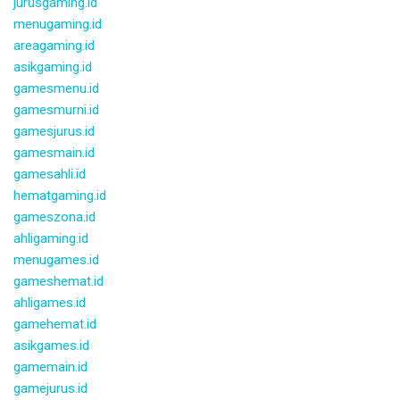
jurusgaming.id
menugaming.id
areagaming.id
asikgaming.id
gamesmenu.id
gamesmurni.id
gamesjurus.id
gamesmain.id
gamesahli.id
hematgaming.id
gameszona.id
ahligaming.id
menugames.id
gameshemat.id
ahligames.id
gamehemat.id
asikgames.id
gamemain.id
gamejurus.id