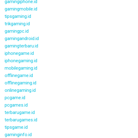
gamingiphone.id
gamingmobile.id
tipsgaming.id
trikgaming.id
gamingpc.id
gamingandroid.id
gamingterbaru.id
iphonegame.id
iphonegaming.id
mobilegaming.id
offlinegame.id
offlinegaming.id
onlinegaming.id
pcgame.id
pcgames.id
terbarugame.id
terbarugames.id
tipsgame.id
gaminginfo.id