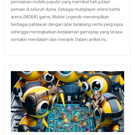
permainan mobile populer yang memikat hati jutaan
pemain di seluruh dunia. Sebagai multiplayer online battle
arena (MOBA) game, Mobile Legends menampilkan
berbagai pahlawan dengan latar belakang cerita yang kaya,
sehingga meningkatkan kedalaman gameplay yang terasa
semakin mendalam dan menarik. Dalam artikel ini,…