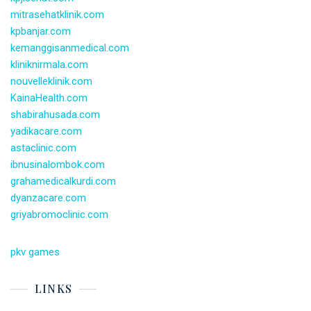
mitrasehatklinik.com
kpbanjar.com
kemanggisanmedical.com
kliniknirmala.com
nouvelleklinik.com
KainaHealth.com
shabirahusada.com
yadikacare.com
astaclinic.com
ibnusinalombok.com
grahamedicalkurdi.com
dyanzacare.com
griyabromoclinic.com
pkv games
LINKS