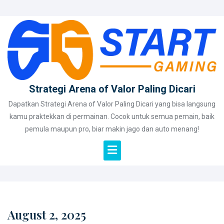
Skip
to
content
Strategi Arena of Valor Paling Dicari
Dapatkan Strategi Arena of Valor Paling Dicari yang bisa langsung
kamu praktekkan di permainan. Cocok untuk semua pemain, baik
pemula maupun pro, biar makin jago dan auto menang!
August 2, 2025