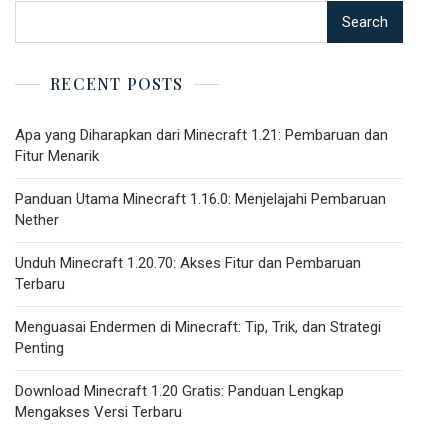
Search
RECENT POSTS
Apa yang Diharapkan dari Minecraft 1.21: Pembaruan dan
Fitur Menarik
Panduan Utama Minecraft 1.16.0: Menjelajahi Pembaruan
Nether
Unduh Minecraft 1.20.70: Akses Fitur dan Pembaruan
Terbaru
Menguasai Endermen di Minecraft: Tip, Trik, dan Strategi
Penting
Download Minecraft 1.20 Gratis: Panduan Lengkap
Mengakses Versi Terbaru