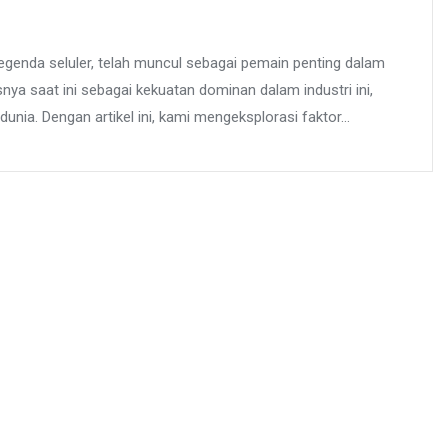
legenda seluler, telah muncul sebagai pemain penting dalam
nya saat ini sebagai kekuatan dominan dalam industri ini,
unia. Dengan artikel ini, kami mengeksplorasi faktor…