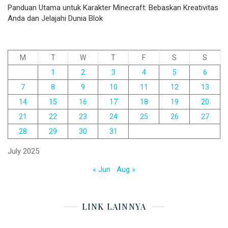
Panduan Utama untuk Karakter Minecraft: Bebaskan Kreativitas
Anda dan Jelajahi Dunia Blok
M
T
W
T
F
S
S
1
2
3
4
5
6
7
8
9
10
11
12
13
14
15
16
17
18
19
20
21
22
23
24
25
26
27
28
29
30
31
July 2025
« Jun
Aug »
LINK LAINNYA