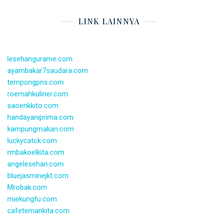
LINK LAINNYA
lesehangurame.com
ayambakar7saudara.com
tempongpns.com
roemahkuliner.com
saoenkkito.com
handayaniprima.com
kampungmakan.com
luckycatck.com
rmbakoelkita.com
angelesehan.com
bluejasminejkt.com
Mrobak.com
miekungfu.com
cafetemankita.com