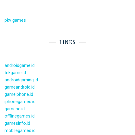
pkv games
LINKS
androidgame.id
trikgame.id
androidgaming.id
gameandroid.id
gameiphone.id
iphonegames.id
gamepc.id
offlinegames.id
gamesinfo.id
mobilegames.id