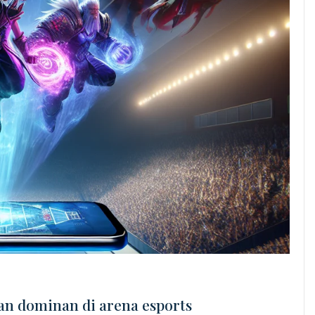
tan dominan di arena esports