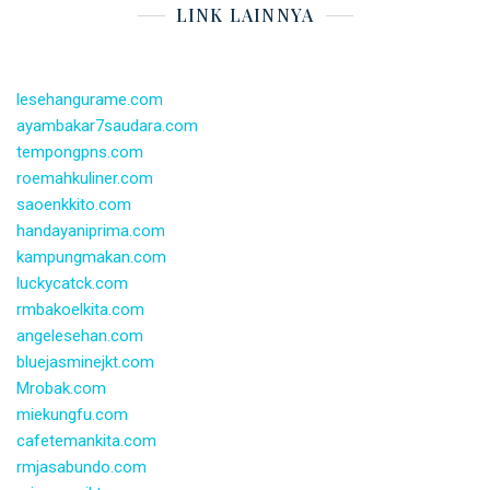
LINK LAINNYA
lesehangurame.com
ayambakar7saudara.com
tempongpns.com
roemahkuliner.com
saoenkkito.com
handayaniprima.com
kampungmakan.com
luckycatck.com
rmbakoelkita.com
angelesehan.com
bluejasminejkt.com
Mrobak.com
miekungfu.com
cafetemankita.com
rmjasabundo.com