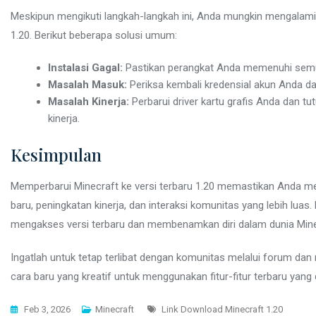
Meskipun mengikuti langkah-langkah ini, Anda mungkin mengala
1.20. Berikut beberapa solusi umum:
Instalasi Gagal:
Pastikan perangkat Anda memenuhi semua
Masalah Masuk:
Periksa kembali kredensial akun Anda dan
Masalah Kinerja:
Perbarui driver kartu grafis Anda dan tu
kinerja.
Kesimpulan
Memperbarui Minecraft ke versi terbaru 1.20 memastikan Anda me
baru, peningkatan kinerja, dan interaksi komunitas yang lebih luas
mengakses versi terbaru dan membenamkan diri dalam dunia Minec
Ingatlah untuk tetap terlibat dengan komunitas melalui forum d
cara baru yang kreatif untuk menggunakan fitur-fitur terbaru yang
Tags
Feb 3, 2026
Minecraft
Link Download Minecraft 1.20