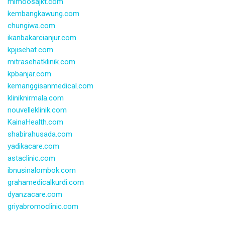
mimoosajkt.com
kembangkawung.com
chungiwa.com
ikanbakarcianjur.com
kpjisehat.com
mitrasehatklinik.com
kpbanjar.com
kemanggisanmedical.com
kliniknirmala.com
nouvelleklinik.com
KainaHealth.com
shabirahusada.com
yadikacare.com
astaclinic.com
ibnusinalombok.com
grahamedicalkurdi.com
dyanzacare.com
griyabromoclinic.com