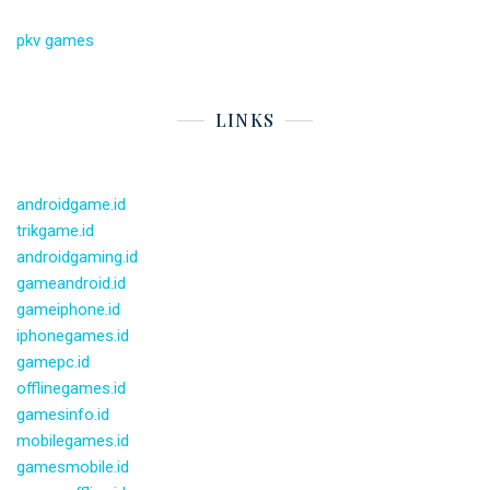
pkv games
LINKS
androidgame.id
trikgame.id
androidgaming.id
gameandroid.id
gameiphone.id
iphonegames.id
gamepc.id
offlinegames.id
gamesinfo.id
mobilegames.id
gamesmobile.id