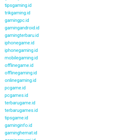
tipsgaming.id
trikgaming.id
gamingpc.id
gamingandroid.id
gamingterbaru.id
iphonegame.id
iphonegaming.id
mobilegaming.id
offlinegame.id
offlinegaming.id
onlinegaming.id
pcgame.id
pcgames.id
terbarugame.id
terbarugames.id
tipsgame.id
gaminginfo.id
gaminghemat.id