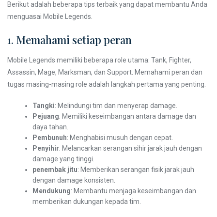
Berikut adalah beberapa tips terbaik yang dapat membantu Anda
menguasai Mobile Legends.
1. Memahami setiap peran
Mobile Legends memiliki beberapa role utama: Tank, Fighter,
Assassin, Mage, Marksman, dan Support. Memahami peran dan
tugas masing-masing role adalah langkah pertama yang penting.
Tangki
: Melindungi tim dan menyerap damage.
Pejuang
: Memiliki keseimbangan antara damage dan
daya tahan.
Pembunuh
: Menghabisi musuh dengan cepat.
Penyihir
: Melancarkan serangan sihir jarak jauh dengan
damage yang tinggi.
penembak jitu
: Memberikan serangan fisik jarak jauh
dengan damage konsisten.
Mendukung
: Membantu menjaga keseimbangan dan
memberikan dukungan kepada tim.