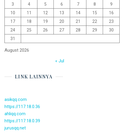
3
4
5
6
7
8
9
10
11
12
13
14
15
16
17
18
19
20
21
22
23
24
25
26
27
28
29
30
31
August 2026
« Jul
LINK LAINNYA
asikqq.com
https://117.18.0.36
ahliqq.com
https://117.18.0.39
jurusqq.net