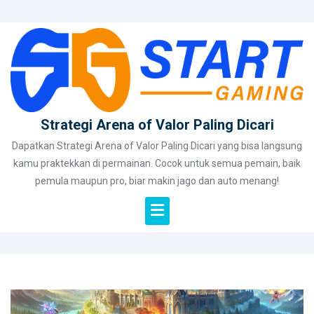
Skip
to
content
Strategi Arena of Valor Paling Dicari
Dapatkan Strategi Arena of Valor Paling Dicari yang bisa langsung
kamu praktekkan di permainan. Cocok untuk semua pemain, baik
pemula maupun pro, biar makin jago dan auto menang!