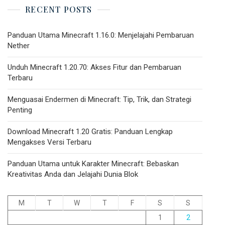
RECENT POSTS
Panduan Utama Minecraft 1.16.0: Menjelajahi Pembaruan
Nether
Unduh Minecraft 1.20.70: Akses Fitur dan Pembaruan
Terbaru
Menguasai Endermen di Minecraft: Tip, Trik, dan Strategi
Penting
Download Minecraft 1.20 Gratis: Panduan Lengkap
Mengakses Versi Terbaru
Panduan Utama untuk Karakter Minecraft: Bebaskan
Kreativitas Anda dan Jelajahi Dunia Blok
M
T
W
T
F
S
S
1
2