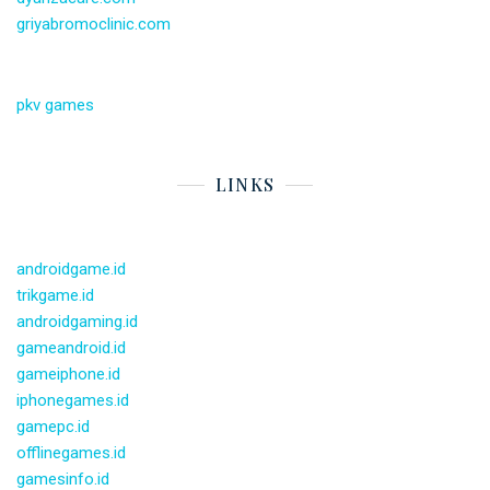
griyabromoclinic.com
pkv games
LINKS
androidgame.id
trikgame.id
androidgaming.id
gameandroid.id
gameiphone.id
iphonegames.id
gamepc.id
offlinegames.id
gamesinfo.id