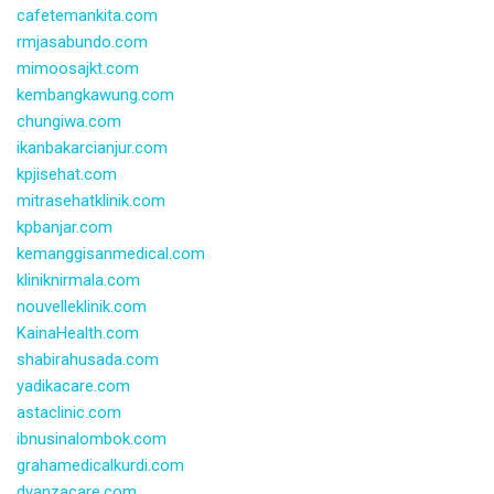
cafetemankita.com
rmjasabundo.com
mimoosajkt.com
kembangkawung.com
chungiwa.com
ikanbakarcianjur.com
kpjisehat.com
mitrasehatklinik.com
kpbanjar.com
kemanggisanmedical.com
kliniknirmala.com
nouvelleklinik.com
KainaHealth.com
shabirahusada.com
yadikacare.com
astaclinic.com
ibnusinalombok.com
grahamedicalkurdi.com
dyanzacare.com