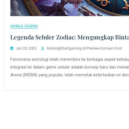
MOBILE LEGEND
Legenda Seluler Zodiac: Mengungkap Bint
Jun 20, 2025
Admin@startgaming-Id.preview-Domain.com
Fenomena astrologi telah merembes ke berbagai aspek kehidu
integrasi ke dalam game seluler adalah konsep baru dan menari
Arena (MOBA) yang populer, telah memeluk ketertarikan ini d