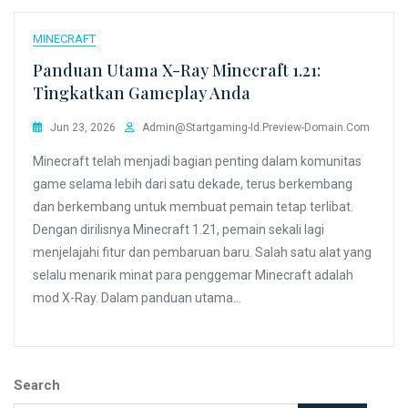
MINECRAFT
Panduan Utama X-Ray Minecraft 1.21:
Tingkatkan Gameplay Anda
Jun 23, 2026
Admin@startgaming-Id.preview-Domain.com
Minecraft telah menjadi bagian penting dalam komunitas
game selama lebih dari satu dekade, terus berkembang
dan berkembang untuk membuat pemain tetap terlibat.
Dengan dirilisnya Minecraft 1.21, pemain sekali lagi
menjelajahi fitur dan pembaruan baru. Salah satu alat yang
selalu menarik minat para penggemar Minecraft adalah
mod X-Ray. Dalam panduan utama…
Search