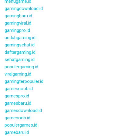
menugame.id
gamingdownload.id
gamingbaru.id
gamingviral.id
gamingpro.id
unduhgaming.id
gamingsehat.id
daftargaming.id
sehatgaming.id
populergaming.id
viralgaming.id
gamingterpopuler.id
gamesnoob.id
gamespro.id
gamesbaru.id
gamesdownload.id
gamenoob.id
populergames.id
gamebaru.id