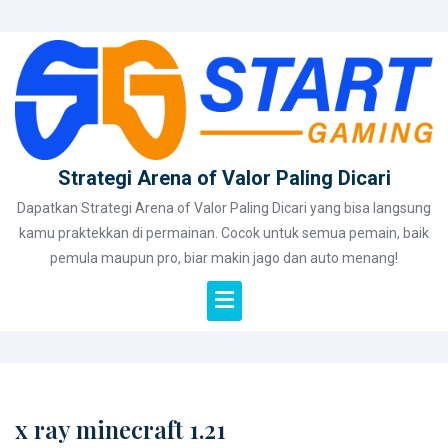
Skip
to
content
Strategi Arena of Valor Paling Dicari
Dapatkan Strategi Arena of Valor Paling Dicari yang bisa langsung
kamu praktekkan di permainan. Cocok untuk semua pemain, baik
pemula maupun pro, biar makin jago dan auto menang!
x ray minecraft 1.21