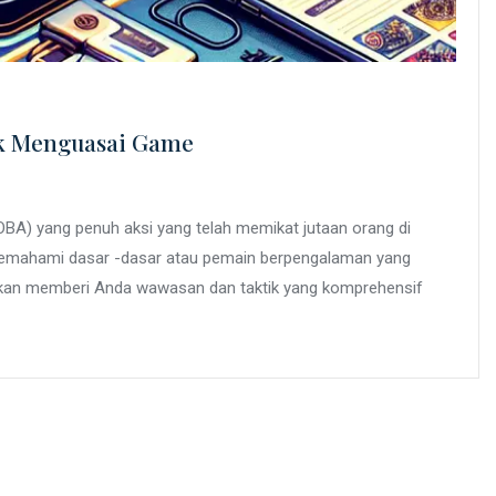
k Menguasai Game
OBA) yang penuh aksi yang telah memikat jutaan orang di
emahami dasar -dasar atau pemain berpengalaman yang
 akan memberi Anda wawasan dan taktik yang komprehensif