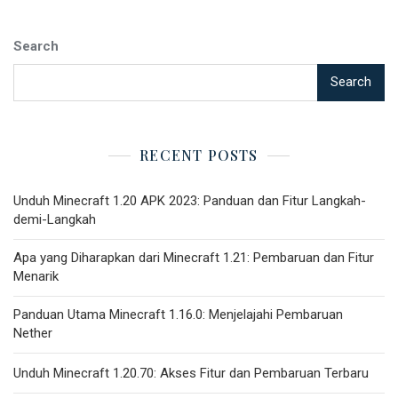
Search
Search
RECENT POSTS
Unduh Minecraft 1.20 APK 2023: Panduan dan Fitur Langkah-
demi-Langkah
Apa yang Diharapkan dari Minecraft 1.21: Pembaruan dan Fitur
Menarik
Panduan Utama Minecraft 1.16.0: Menjelajahi Pembaruan
Nether
Unduh Minecraft 1.20.70: Akses Fitur dan Pembaruan Terbaru