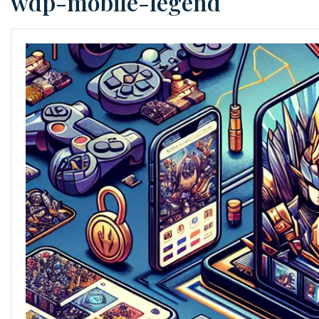
wdp-mobile-legend