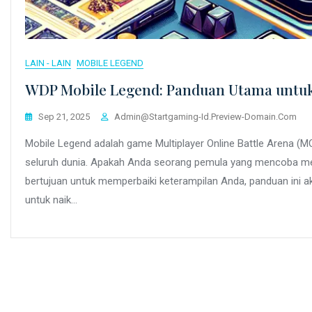
LAIN - LAIN
MOBILE LEGEND
WDP Mobile Legend: Panduan Utama untu
Sep 21, 2025
Admin@startgaming-Id.preview-Domain.com
Mobile Legend adalah game Multiplayer Online Battle Arena (M
seluruh dunia. Apakah Anda seorang pemula yang mencoba m
bertujuan untuk memperbaiki keterampilan Anda, panduan ini
untuk naik…