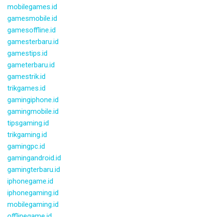
mobilegames.id
gamesmobile.id
gamesoffline.id
gamesterbaru.id
gamestips.id
gameterbaru.id
gamestrik.id
trikgames.id
gamingiphone.id
gamingmobile.id
tipsgaming.id
trikgaming.id
gamingpc.id
gamingandroid.id
gamingterbaru.id
iphonegame.id
iphonegaming.id
mobilegaming.id
offlinegame.id