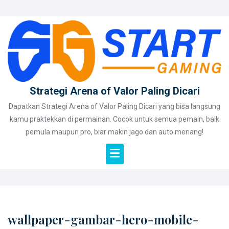
Skip
to
content
Strategi Arena of Valor Paling Dicari
Dapatkan Strategi Arena of Valor Paling Dicari yang bisa langsung
kamu praktekkan di permainan. Cocok untuk semua pemain, baik
pemula maupun pro, biar makin jago dan auto menang!
wallpaper-gambar-hero-mobile-