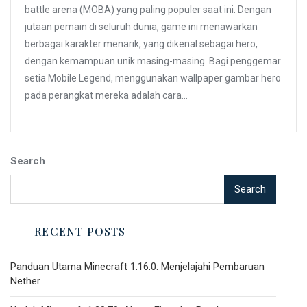
battle arena (MOBA) yang paling populer saat ini. Dengan
jutaan pemain di seluruh dunia, game ini menawarkan
berbagai karakter menarik, yang dikenal sebagai hero,
dengan kemampuan unik masing-masing. Bagi penggemar
setia Mobile Legend, menggunakan wallpaper gambar hero
pada perangkat mereka adalah cara…
Search
Search
RECENT POSTS
Panduan Utama Minecraft 1.16.0: Menjelajahi Pembaruan
Nether