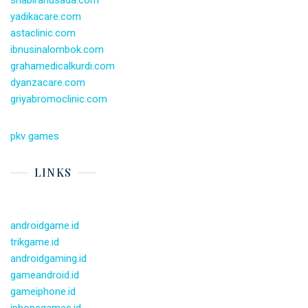
shabirahusada.com
yadikacare.com
astaclinic.com
ibnusinalombok.com
grahamedicalkurdi.com
dyanzacare.com
griyabromoclinic.com
pkv games
LINKS
androidgame.id
trikgame.id
androidgaming.id
gameandroid.id
gameiphone.id