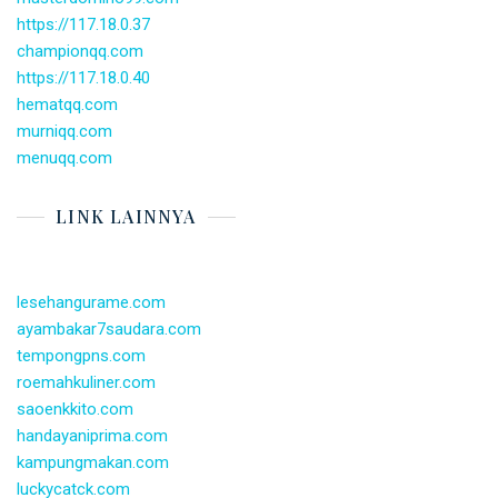
https://117.18.0.37
championqq.com
https://117.18.0.40
hematqq.com
murniqq.com
menuqq.com
LINK LAINNYA
lesehangurame.com
ayambakar7saudara.com
tempongpns.com
roemahkuliner.com
saoenkkito.com
handayaniprima.com
kampungmakan.com
luckycatck.com