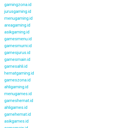
gamingzona.id
jurusgaming.id
menugaming.id
areagaming.id
asikgaming.id
gamesmenu.id
gamesmurni.id
gamesjurus.id
gamesmain.id
gamesahli.id
hematgaming.id
gameszona.id
ahligaming.id
menugames.id
gameshemat.id
ahligames.id
gamehemat.id
asikgames.id