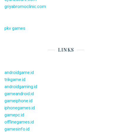
griyabromoclinic.com
pkv games
LINKS
androidgame.id
trikgame.id
androidgaming.id
gameandroid.id
gameiphone.id
iphonegames.id
gamepc.id
offlinegames.id
gamesinfo.id