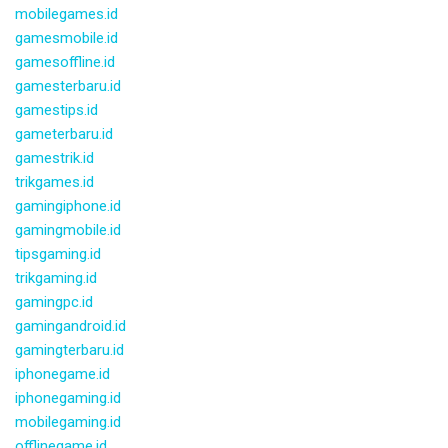
mobilegames.id
gamesmobile.id
gamesoffline.id
gamesterbaru.id
gamestips.id
gameterbaru.id
gamestrik.id
trikgames.id
gamingiphone.id
gamingmobile.id
tipsgaming.id
trikgaming.id
gamingpc.id
gamingandroid.id
gamingterbaru.id
iphonegame.id
iphonegaming.id
mobilegaming.id
offlinegame.id