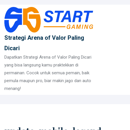
Skip
to
content
Strategi Arena of Valor Paling
Dicari
Dapatkan Strategi Arena of Valor Paling Dicari
yang bisa langsung kamu praktekkan di
permainan. Cocok untuk semua pemain, baik
pemula maupun pro, biar makin jago dan auto
menang!