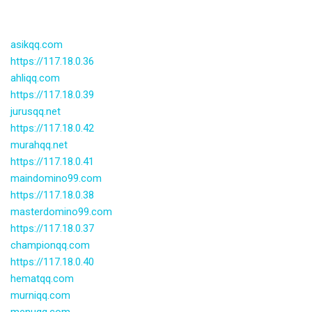
asikqq.com
https://117.18.0.36
ahliqq.com
https://117.18.0.39
jurusqq.net
https://117.18.0.42
murahqq.net
https://117.18.0.41
maindomino99.com
https://117.18.0.38
masterdomino99.com
https://117.18.0.37
championqq.com
https://117.18.0.40
hematqq.com
murniqq.com
menuqq.com