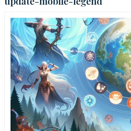
update-mobile-legend