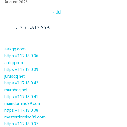
August 2026
« Jul
LINK LAINNYA
asikqq.com
https://117.18.0.36
ahliqq.com
https://117.18.0.39
jurusqq.net
https://117.18.0.42
murahqq.net
https://117.18.0.41
maindomino99.com
https://117.18.0.38
masterdomino99.com
https://117.18.0.37