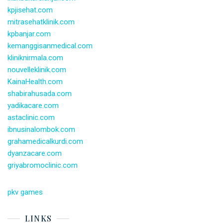
kpjisehat.com
mitrasehatklinik.com
kpbanjar.com
kemanggisanmedical.com
kliniknirmala.com
nouvelleklinik.com
KainaHealth.com
shabirahusada.com
yadikacare.com
astaclinic.com
ibnusinalombok.com
grahamedicalkurdi.com
dyanzacare.com
griyabromoclinic.com
pkv games
LINKS