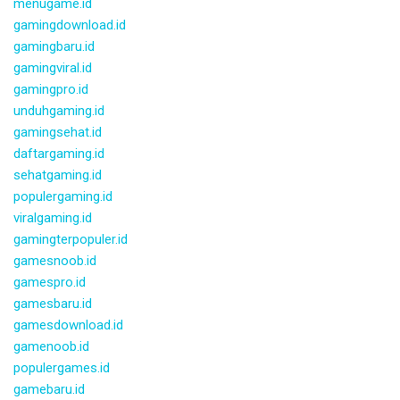
menugame.id
gamingdownload.id
gamingbaru.id
gamingviral.id
gamingpro.id
unduhgaming.id
gamingsehat.id
daftargaming.id
sehatgaming.id
populergaming.id
viralgaming.id
gamingterpopuler.id
gamesnoob.id
gamespro.id
gamesbaru.id
gamesdownload.id
gamenoob.id
populergames.id
gamebaru.id