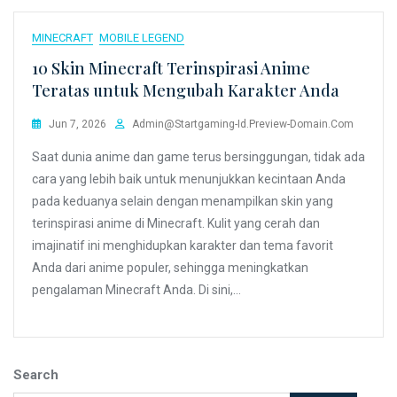
MINECRAFT
MOBILE LEGEND
10 Skin Minecraft Terinspirasi Anime
Teratas untuk Mengubah Karakter Anda
Jun 7, 2026
Admin@startgaming-Id.preview-Domain.com
Saat dunia anime dan game terus bersinggungan, tidak ada
cara yang lebih baik untuk menunjukkan kecintaan Anda
pada keduanya selain dengan menampilkan skin yang
terinspirasi anime di Minecraft. Kulit yang cerah dan
imajinatif ini menghidupkan karakter dan tema favorit
Anda dari anime populer, sehingga meningkatkan
pengalaman Minecraft Anda. Di sini,…
Search