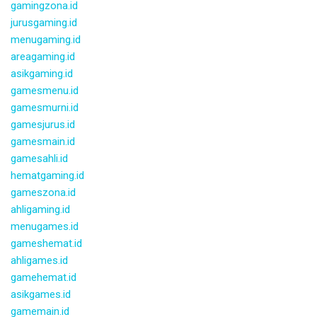
gamingzona.id
jurusgaming.id
menugaming.id
areagaming.id
asikgaming.id
gamesmenu.id
gamesmurni.id
gamesjurus.id
gamesmain.id
gamesahli.id
hematgaming.id
gameszona.id
ahligaming.id
menugames.id
gameshemat.id
ahligames.id
gamehemat.id
asikgames.id
gamemain.id