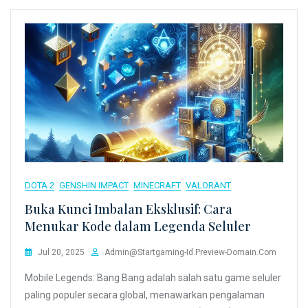
DOTA 2
GENSHIN IMPACT
MINECRAFT
VALORANT
Buka Kunci Imbalan Eksklusif: Cara
Menukar Kode dalam Legenda Seluler
Jul 20, 2025
Admin@startgaming-Id.preview-Domain.com
Mobile Legends: Bang Bang adalah salah satu game seluler
paling populer secara global, menawarkan pengalaman