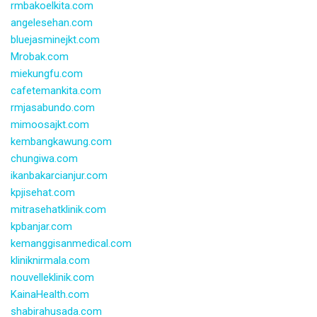
rmbakoelkita.com
angelesehan.com
bluejasminejkt.com
Mrobak.com
miekungfu.com
cafetemankita.com
rmjasabundo.com
mimoosajkt.com
kembangkawung.com
chungiwa.com
ikanbakarcianjur.com
kpjisehat.com
mitrasehatklinik.com
kpbanjar.com
kemanggisanmedical.com
kliniknirmala.com
nouvelleklinik.com
KainaHealth.com
shabirahusada.com