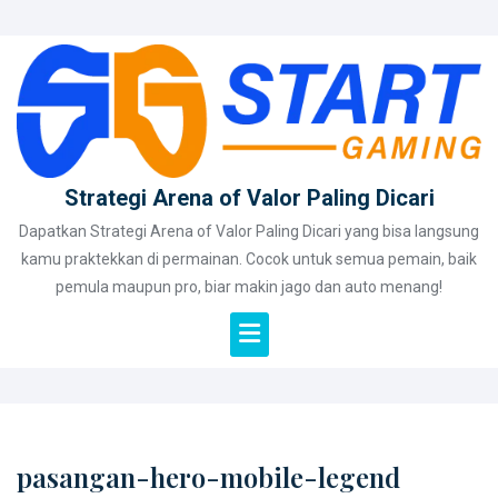
Skip
to
content
Strategi Arena of Valor Paling Dicari
Dapatkan Strategi Arena of Valor Paling Dicari yang bisa langsung
kamu praktekkan di permainan. Cocok untuk semua pemain, baik
pemula maupun pro, biar makin jago dan auto menang!
pasangan-hero-mobile-legend