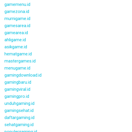
gamemenu.id
gamezona.id
murnigame.id
gamesarea.id
gamearea.id
ahligame.id
asikgame.id
hematgame.id
mastergames.id
menugame.id
gamingdownload.id
gamingbaru.id
gamingviral.id
gamingpro.id
unduhgaming.id
gamingsehat.id
daftargaming.id
sehatgaming.id
populergaming.id