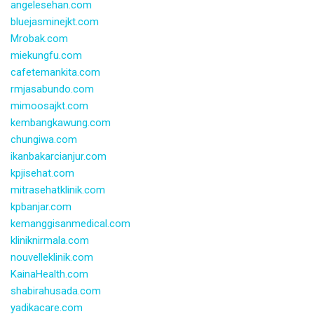
angelesehan.com
bluejasminejkt.com
Mrobak.com
miekungfu.com
cafetemankita.com
rmjasabundo.com
mimoosajkt.com
kembangkawung.com
chungiwa.com
ikanbakarcianjur.com
kpjisehat.com
mitrasehatklinik.com
kpbanjar.com
kemanggisanmedical.com
kliniknirmala.com
nouvelleklinik.com
KainaHealth.com
shabirahusada.com
yadikacare.com