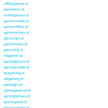
offlinegames.id
gamesinfo.id
mobilegames.id
gamesmobile.id
gamesoffline.id
gamesterbaru.id
gamestips.id
gameterbaru.id
gamestrik.id
trikgames.id
gamingiphone.id
gamingmobile.id
tipsgaming.id
trikgaming.id
gamingpc.id
gamingandroid.id
gamingterbaru.id
iphonegame.id
iphonegaming.id