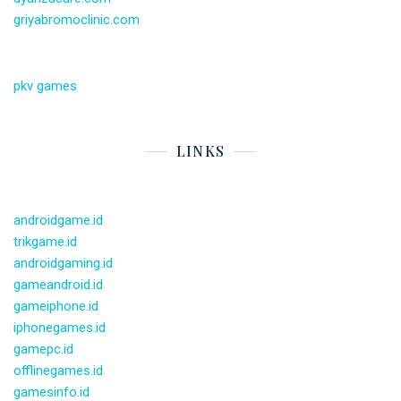
griyabromoclinic.com
pkv games
LINKS
androidgame.id
trikgame.id
androidgaming.id
gameandroid.id
gameiphone.id
iphonegames.id
gamepc.id
offlinegames.id
gamesinfo.id