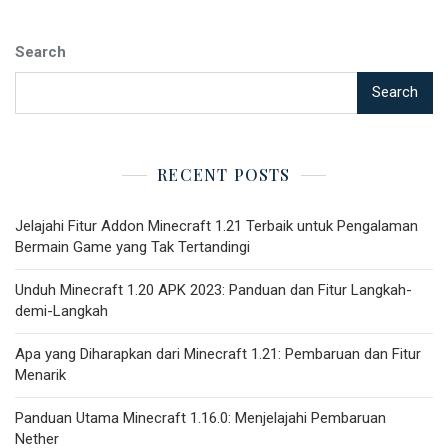
Search
Search
RECENT POSTS
Jelajahi Fitur Addon Minecraft 1.21 Terbaik untuk Pengalaman
Bermain Game yang Tak Tertandingi
Unduh Minecraft 1.20 APK 2023: Panduan dan Fitur Langkah-
demi-Langkah
Apa yang Diharapkan dari Minecraft 1.21: Pembaruan dan Fitur
Menarik
Panduan Utama Minecraft 1.16.0: Menjelajahi Pembaruan
Nether