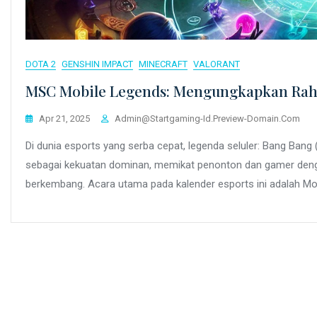
DOTA 2
GENSHIN IMPACT
MINECRAFT
VALORANT
MSC Mobile Legends: Mengungkapkan Rahas
Apr 21, 2025
Admin@startgaming-Id.preview-Domain.com
Di dunia esports yang serba cepat, legenda seluler: Bang Bang 
sebagai kekuatan dominan, memikat penonton dan gamer deng
berkembang. Acara utama pada kalender esports ini adalah Mo