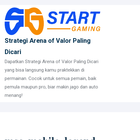
Skip
to
content
Strategi Arena of Valor Paling
Dicari
Dapatkan Strategi Arena of Valor Paling Dicari
yang bisa langsung kamu praktekkan di
permainan. Cocok untuk semua pemain, baik
pemula maupun pro, biar makin jago dan auto
menang!