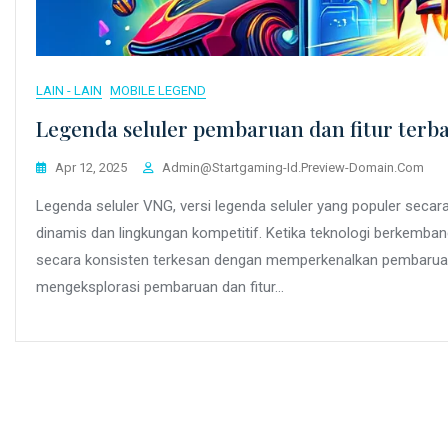
LAIN - LAIN
MOBILE LEGEND
Legenda seluler pembaruan dan fitur terb
Apr 12, 2025
Admin@startgaming-Id.preview-Domain.com
Legenda seluler VNG, versi legenda seluler yang populer seca
dinamis dan lingkungan kompetitif. Ketika teknologi berkem
secara konsisten terkesan dengan memperkenalkan pembaruan da
mengeksplorasi pembaruan dan fitur…