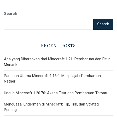
Search
Search
RECENT POSTS
Apa yang Diharapkan dari Minecraft 1.21: Pembaruan dan Fitur
Menarik
Panduan Utama Minecraft 1.16.0: Menjelajahi Pembaruan
Nether
Unduh Minecraft 1.20.70: Akses Fitur dan Pembaruan Terbaru
Menguasai Endermen di Minecraft: Tip, Trik, dan Strategi
Penting