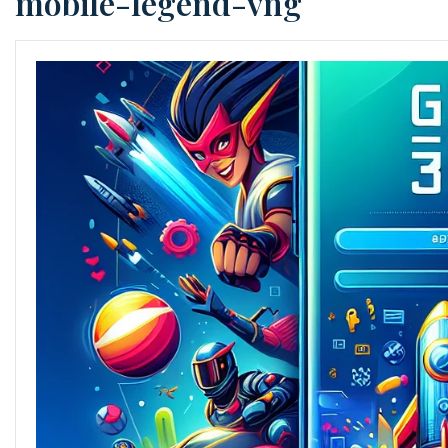
mobile-legend-vng