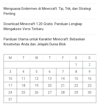
Menguasai Endermen di Minecraft: Tip, Trik, dan Strategi
Penting
Download Minecraft 1.20 Gratis: Panduan Lengkap
Mengakses Versi Terbaru
Panduan Utama untuk Karakter Minecraft: Bebaskan
Kreativitas Anda dan Jelajahi Dunia Blok
M
T
W
T
F
S
S
1
2
3
4
5
6
7
8
9
10
11
12
13
14
15
16
17
18
19
20
21
22
23
24
25
26
27
28
29
30
31