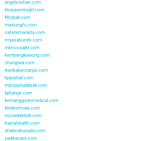
angelesehan.com
bluejasminejkt.com
Mrobak.com
miekungfu.com
cafetemankita.com
rmjasabundo.com
mimoosajkt.com
kembangkawung.com
chungiwa.com
ikanbakarcianjur.com
kpjisehat.com
mitrasehatklinik.com
kpbanjar.com
kemanggisanmedical.com
kliniknirmala.com
nouvelleklinik.com
KainaHealth.com
shabirahusada.com
yadikacare.com