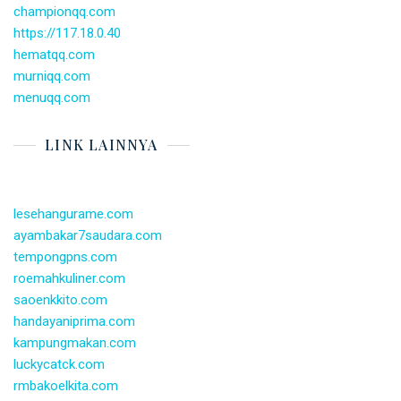
championqq.com
https://117.18.0.40
hematqq.com
murniqq.com
menuqq.com
LINK LAINNYA
lesehangurame.com
ayambakar7saudara.com
tempongpns.com
roemahkuliner.com
saoenkkito.com
handayaniprima.com
kampungmakan.com
luckycatck.com
rmbakoelkita.com