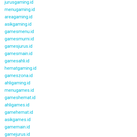
jurusgaming.id
menugaming.id
areagaming.id
asikgaming.id
gamesmenu.id
gamesmurni.id
gamesjurus.id
gamesmain.id
gamesahli.id
hematgaming.id
gameszona.id
ahligaming.id
menugames.id
gameshemat.id
ahligames.id
gamehemat.id
asikgames.id
gamemain.id
gamejurus.id