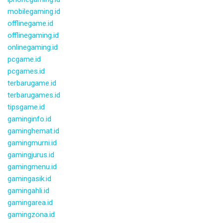
mobilegaming.id
offlinegame.id
offlinegaming.id
onlinegaming.id
pcgame.id
pcgames.id
terbarugame.id
terbarugames.id
tipsgame.id
gaminginfo.id
gaminghemat.id
gamingmurni.id
gamingjurus.id
gamingmenu.id
gamingasik.id
gamingahli.id
gamingarea.id
gamingzona.id