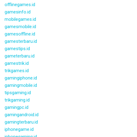
offlinegames.id
gamesinfo.id
mobilegames.id
gamesmobile.id
gamesoffline.id
gamesterbaru.id
gamestips.id
gameterbaru.id
gamestrik.id
trikgames.id
gamingiphone.id
gamingmobile.id
tipsgaming.id
trikgaming.id
gamingpc.id
gamingandroid.id
gamingterbaru.id
iphonegame.id
iphonegaming.id