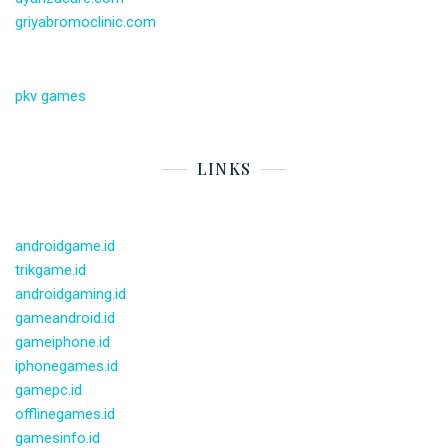
griyabromoclinic.com
pkv games
LINKS
androidgame.id
trikgame.id
androidgaming.id
gameandroid.id
gameiphone.id
iphonegames.id
gamepc.id
offlinegames.id
gamesinfo.id