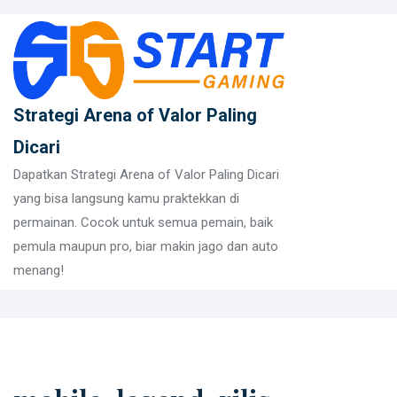
Skip
to
content
Strategi Arena of Valor Paling
Dicari
Dapatkan Strategi Arena of Valor Paling Dicari
yang bisa langsung kamu praktekkan di
permainan. Cocok untuk semua pemain, baik
pemula maupun pro, biar makin jago dan auto
menang!