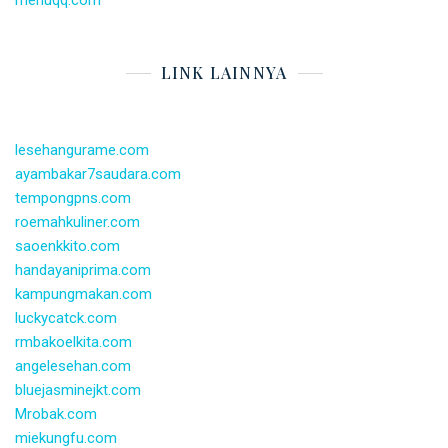
LINK LAINNYA
lesehangurame.com
ayambakar7saudara.com
tempongpns.com
roemahkuliner.com
saoenkkito.com
handayaniprima.com
kampungmakan.com
luckycatck.com
rmbakoelkita.com
angelesehan.com
bluejasminejkt.com
Mrobak.com
miekungfu.com