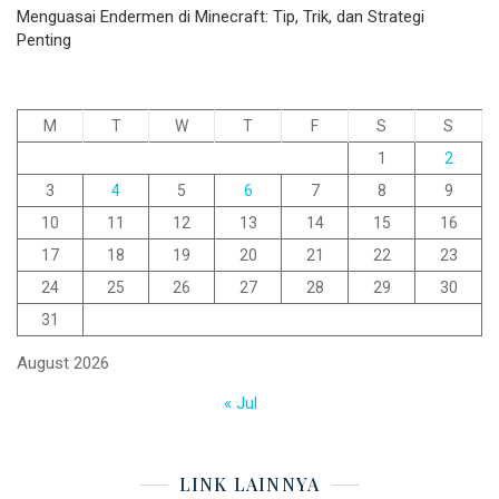
Menguasai Endermen di Minecraft: Tip, Trik, dan Strategi
Penting
M
T
W
T
F
S
S
1
2
3
4
5
6
7
8
9
10
11
12
13
14
15
16
17
18
19
20
21
22
23
24
25
26
27
28
29
30
31
August 2026
« Jul
LINK LAINNYA