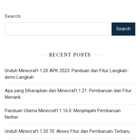
Search
Search
RECENT POSTS
Unduh Minecraft 1.20 APK 2023: Panduan dan Fitur Langkah-
demi-Langkah
Apa yang Diharapkan dari Minecraft 1.21: Pembaruan dan Fitur
Menarik
Panduan Utama Minecraft 1.16.0: Menjelajahi Pembaruan
Nether
Unduh Minecraft 1.20.70: Akses Fitur dan Pembaruan Terbaru