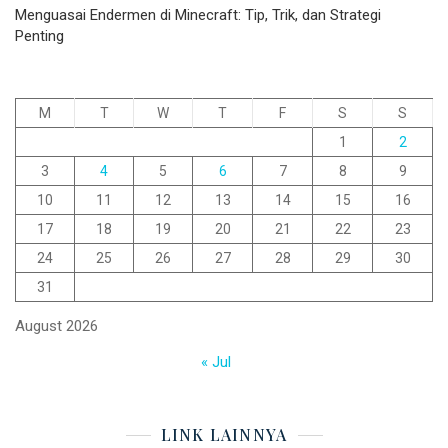
Menguasai Endermen di Minecraft: Tip, Trik, dan Strategi
Penting
M
T
W
T
F
S
S
1
2
3
4
5
6
7
8
9
10
11
12
13
14
15
16
17
18
19
20
21
22
23
24
25
26
27
28
29
30
31
August 2026
« Jul
LINK LAINNYA