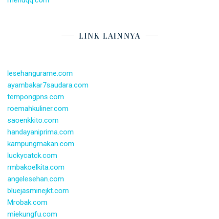
LINK LAINNYA
lesehangurame.com
ayambakar7saudara.com
tempongpns.com
roemahkuliner.com
saoenkkito.com
handayaniprima.com
kampungmakan.com
luckycatck.com
rmbakoelkita.com
angelesehan.com
bluejasminejkt.com
Mrobak.com
miekungfu.com