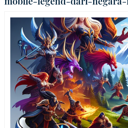
mobile-legend-dari-negara