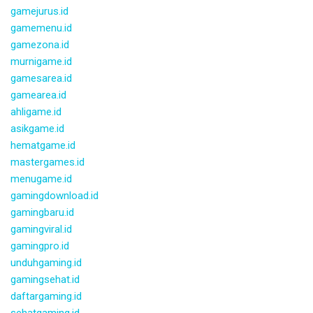
gamejurus.id
gamemenu.id
gamezona.id
murnigame.id
gamesarea.id
gamearea.id
ahligame.id
asikgame.id
hematgame.id
mastergames.id
menugame.id
gamingdownload.id
gamingbaru.id
gamingviral.id
gamingpro.id
unduhgaming.id
gamingsehat.id
daftargaming.id