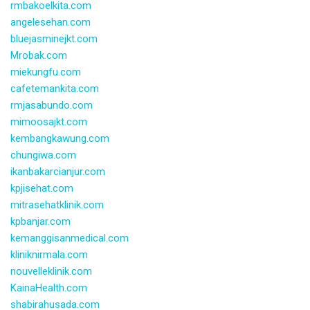
rmbakoelkita.com
angelesehan.com
bluejasminejkt.com
Mrobak.com
miekungfu.com
cafetemankita.com
rmjasabundo.com
mimoosajkt.com
kembangkawung.com
chungiwa.com
ikanbakarcianjur.com
kpjisehat.com
mitrasehatklinik.com
kpbanjar.com
kemanggisanmedical.com
kliniknirmala.com
nouvelleklinik.com
KainaHealth.com
shabirahusada.com