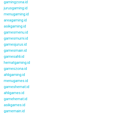
gamingzona.id
jurusgaming.id
menugaming.id
areagaming.id
asikgaming.id
gamesmenu.id
gamesmurni.id
gamesjurus.id
gamesmain.id
gamesahli.id
hematgaming.id
gameszona.id
ahligaming.id
menugames.id
gameshemat.id
ahligames.id
gamehemat.id
asikgames.id
gamemain.id