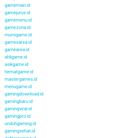
gamemain.id
gamejurus.id
gamemenu.id
gamezona.id
murnigame.id
gamesarea.id
gamearea.id
ahligame.id
asikgame.id
hematgame.id
mastergames.id
menugame.id
gamingdownload.id
gamingbaru.id
gamingviral.id
gamingpro.id
unduhgaming.id
gamingsehat.id