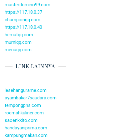
masterdomino99.com
https://117.18.0.37
championqq.com
https://117.18.0.40
hematqq.com
murniqq.com
menuqq.com
LINK LAINNYA
lesehangurame.com
ayambakar7saudara.com
tempongpns.com
roemahkuliner.com
saoenkkito.com
handayaniprima.com
kampungmakan.com