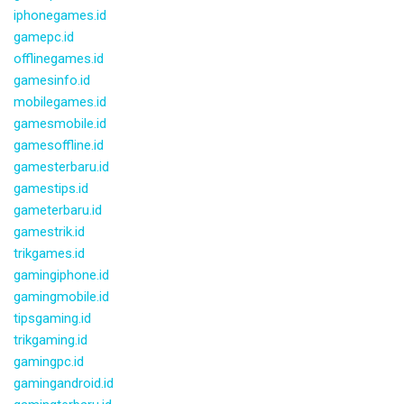
iphonegames.id
gamepc.id
offlinegames.id
gamesinfo.id
mobilegames.id
gamesmobile.id
gamesoffline.id
gamesterbaru.id
gamestips.id
gameterbaru.id
gamestrik.id
trikgames.id
gamingiphone.id
gamingmobile.id
tipsgaming.id
trikgaming.id
gamingpc.id
gamingandroid.id