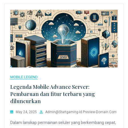
MOBILE LEGEND
Legenda Mobile Advance Server:
Pembaruan dan fitur terbaru yang
diluncurkan
May 24, 2025
Admin@startgaming-Id.preview-Domain.com
Dalam lanskap permainan seluler yang berkembang cepat,