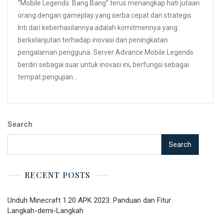
“Mobile Legends: Bang Bang” terus menangkap hati jutaan
orang dengan gameplay yang serba cepat dan strategis.
Inti dari keberhasilannya adalah komitmennya yang
berkelanjutan terhadap inovasi dan peningkatan
pengalaman pengguna. Server Advance Mobile Legends
berdiri sebagai suar untuk inovasi ini, berfungsi sebagai
tempat pengujian…
Search
Search
RECENT POSTS
Unduh Minecraft 1.20 APK 2023: Panduan dan Fitur
Langkah-demi-Langkah