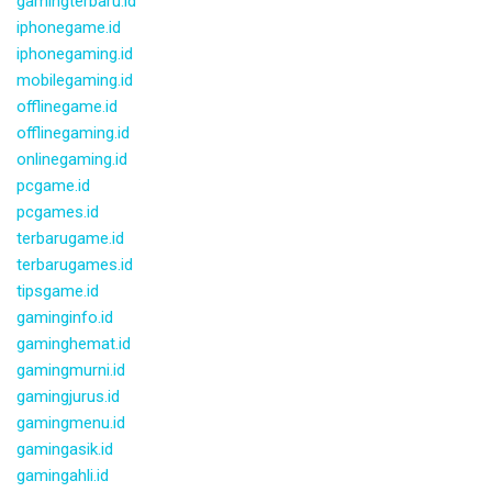
gamingterbaru.id
iphonegame.id
iphonegaming.id
mobilegaming.id
offlinegame.id
offlinegaming.id
onlinegaming.id
pcgame.id
pcgames.id
terbarugame.id
terbarugames.id
tipsgame.id
gaminginfo.id
gaminghemat.id
gamingmurni.id
gamingjurus.id
gamingmenu.id
gamingasik.id
gamingahli.id