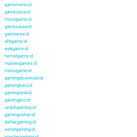
gamemenu.id
gamezona.id
murnigame.id
gamesarea.id
gamearea.id
ahligame.id
asikgame.id
hematgame.id
mastergames.id
menugame.id
gamingdownload.id
gamingbaru.id
gamingviral.id
gamingpro.id
unduhgaming.id
gamingsehat.id
daftargaming.id
sehatgaming.id
populergaming.id