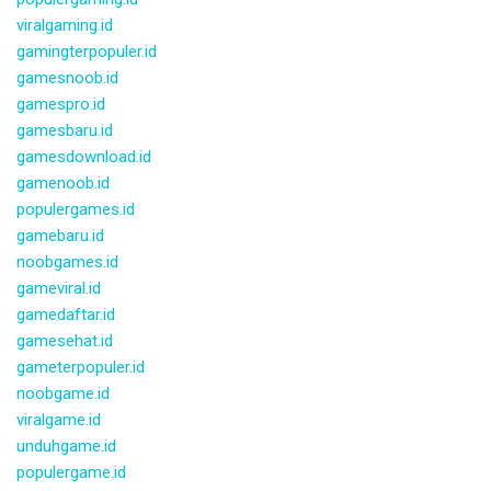
viralgaming.id
gamingterpopuler.id
gamesnoob.id
gamespro.id
gamesbaru.id
gamesdownload.id
gamenoob.id
populergames.id
gamebaru.id
noobgames.id
gameviral.id
gamedaftar.id
gamesehat.id
gameterpopuler.id
noobgame.id
viralgame.id
unduhgame.id
populergame.id