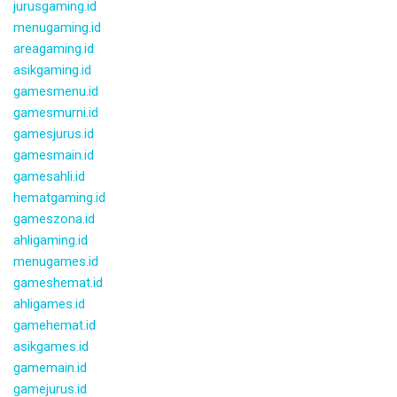
jurusgaming.id
menugaming.id
areagaming.id
asikgaming.id
gamesmenu.id
gamesmurni.id
gamesjurus.id
gamesmain.id
gamesahli.id
hematgaming.id
gameszona.id
ahligaming.id
menugames.id
gameshemat.id
ahligames.id
gamehemat.id
asikgames.id
gamemain.id
gamejurus.id