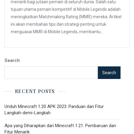
menarik bagi jutaan pemain di seluruh dunia. Salah satu
tujuan utama pemain kompetitif di Mobile Legends adalah
meningkatkan Matchmaking Rating (MMR) mereka. Artikel
ini akan membahas tips dan strategi penting untuk
menguasai MMR di Mobile Legends, membantu…
Search
Search
RECENT POSTS
Unduh Minecraft 1.20 APK 2023: Panduan dan Fitur
Langkah-demi-Langkah
Apa yang Diharapkan dari Minecraft 1.21: Pembaruan dan
Fitur Menarik