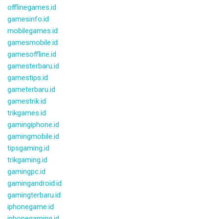
offlinegames.id
gamesinfo.id
mobilegames.id
gamesmobile.id
gamesoffline.id
gamesterbaru.id
gamestips.id
gameterbaru.id
gamestrik.id
trikgames.id
gamingiphone.id
gamingmobile.id
tipsgaming.id
trikgaming.id
gamingpc.id
gamingandroid.id
gamingterbaru.id
iphonegame.id
iphonegaming.id