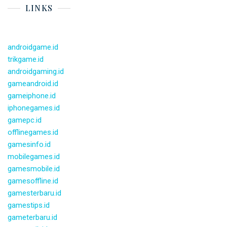
LINKS
androidgame.id
trikgame.id
androidgaming.id
gameandroid.id
gameiphone.id
iphonegames.id
gamepc.id
offlinegames.id
gamesinfo.id
mobilegames.id
gamesmobile.id
gamesoffline.id
gamesterbaru.id
gamestips.id
gameterbaru.id