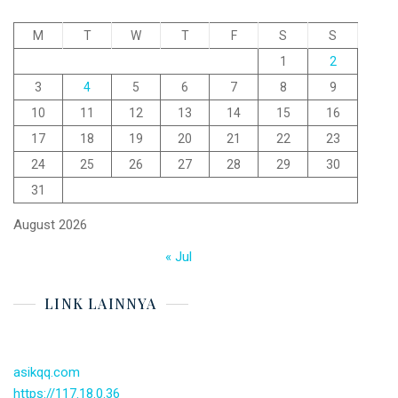
M
T
W
T
F
S
S
1
2
3
4
5
6
7
8
9
10
11
12
13
14
15
16
17
18
19
20
21
22
23
24
25
26
27
28
29
30
31
August 2026
« Jul
LINK LAINNYA
asikqq.com
https://117.18.0.36