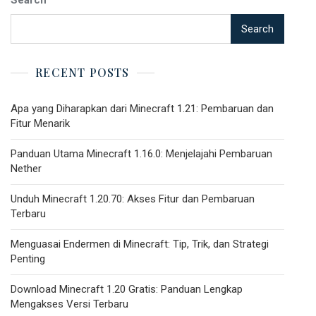
Search
Search
RECENT POSTS
Apa yang Diharapkan dari Minecraft 1.21: Pembaruan dan
Fitur Menarik
Panduan Utama Minecraft 1.16.0: Menjelajahi Pembaruan
Nether
Unduh Minecraft 1.20.70: Akses Fitur dan Pembaruan
Terbaru
Menguasai Endermen di Minecraft: Tip, Trik, dan Strategi
Penting
Download Minecraft 1.20 Gratis: Panduan Lengkap
Mengakses Versi Terbaru