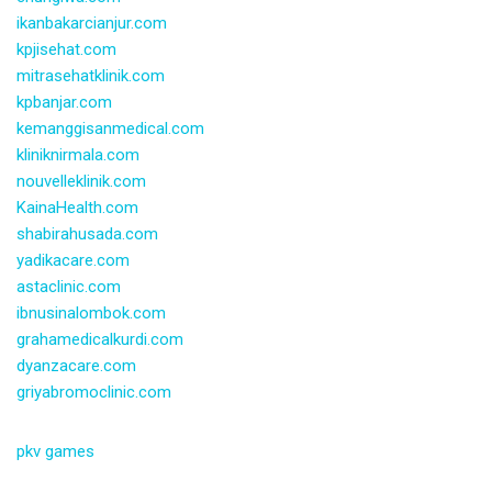
ikanbakarcianjur.com
kpjisehat.com
mitrasehatklinik.com
kpbanjar.com
kemanggisanmedical.com
kliniknirmala.com
nouvelleklinik.com
KainaHealth.com
shabirahusada.com
yadikacare.com
astaclinic.com
ibnusinalombok.com
grahamedicalkurdi.com
dyanzacare.com
griyabromoclinic.com
pkv games