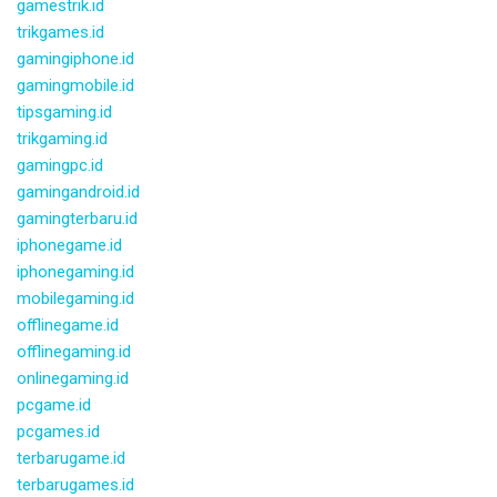
gamestrik.id
trikgames.id
gamingiphone.id
gamingmobile.id
tipsgaming.id
trikgaming.id
gamingpc.id
gamingandroid.id
gamingterbaru.id
iphonegame.id
iphonegaming.id
mobilegaming.id
offlinegame.id
offlinegaming.id
onlinegaming.id
pcgame.id
pcgames.id
terbarugame.id
terbarugames.id