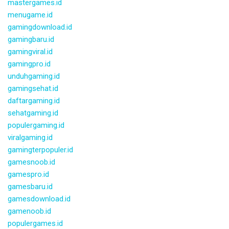
mastergames.id
menugame.id
gamingdownload.id
gamingbaru.id
gamingviral.id
gamingpro.id
unduhgaming.id
gamingsehat.id
daftargaming.id
sehatgaming.id
populergaming.id
viralgaming.id
gamingterpopuler.id
gamesnoob.id
gamespro.id
gamesbaru.id
gamesdownload.id
gamenoob.id
populergames.id