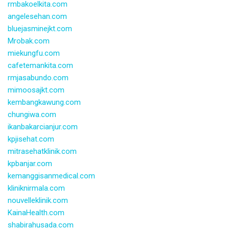
rmbakoelkita.com
angelesehan.com
bluejasminejkt.com
Mrobak.com
miekungfu.com
cafetemankita.com
rmjasabundo.com
mimoosajkt.com
kembangkawung.com
chungiwa.com
ikanbakarcianjur.com
kpjisehat.com
mitrasehatklinik.com
kpbanjar.com
kemanggisanmedical.com
kliniknirmala.com
nouvelleklinik.com
KainaHealth.com
shabirahusada.com