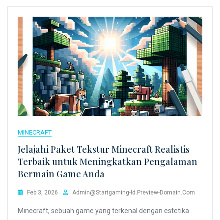
MINECRAFT
Jelajahi Paket Tekstur Minecraft Realistis
Terbaik untuk Meningkatkan Pengalaman
Bermain Game Anda
Feb 3, 2026
Admin@startgaming-Id.preview-Domain.com
Minecraft, sebuah game yang terkenal dengan estetika