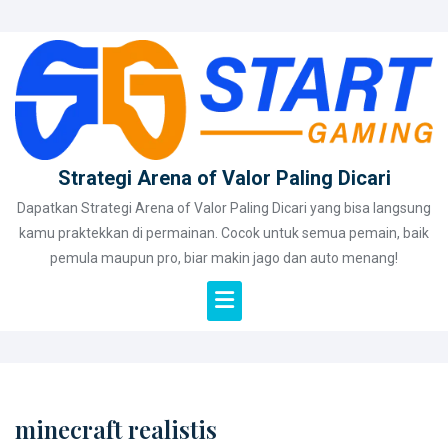
Skip
to
content
Strategi Arena of Valor Paling Dicari
Dapatkan Strategi Arena of Valor Paling Dicari yang bisa langsung
kamu praktekkan di permainan. Cocok untuk semua pemain, baik
pemula maupun pro, biar makin jago dan auto menang!
minecraft realistis