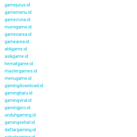
gamejurus.id
gamemenu.id
gamezona.id
murnigame.id
gamesarea.id
gamearea.id
ahligame.id
asikgame.id
hematgame.id
mastergames.id
menugame.id
gamingdownload.id
gamingbaru.id
gamingviral.id
gamingpro.id
unduhgaming.id
gamingsehat.id
daftargaming.id