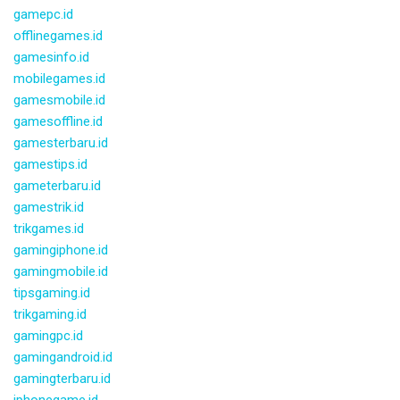
gamepc.id
offlinegames.id
gamesinfo.id
mobilegames.id
gamesmobile.id
gamesoffline.id
gamesterbaru.id
gamestips.id
gameterbaru.id
gamestrik.id
trikgames.id
gamingiphone.id
gamingmobile.id
tipsgaming.id
trikgaming.id
gamingpc.id
gamingandroid.id
gamingterbaru.id