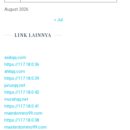
August 2026
« Jul
LINK LAINNYA
asikqq.com
https://117.18.0.36
ahliqq.com
https://117.18.0.39
jurusqq.net
https://117.18.0.42
murahqq.net
https://117.18.0.41
maindomino99.com
https://117.18.0.38
masterdomino99.com