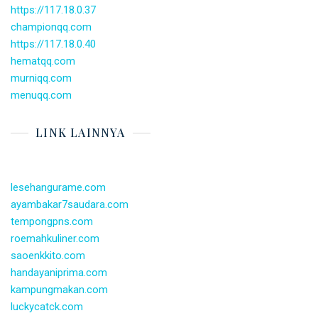
https://117.18.0.37
championqq.com
https://117.18.0.40
hematqq.com
murniqq.com
menuqq.com
LINK LAINNYA
lesehangurame.com
ayambakar7saudara.com
tempongpns.com
roemahkuliner.com
saoenkkito.com
handayaniprima.com
kampungmakan.com
luckycatck.com