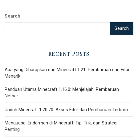
Search
Search
RECENT POSTS
Apa yang Diharapkan dari Minecraft 1.21: Pembaruan dan Fitur
Menarik
Panduan Utama Minecraft 1.16.0: Menjelajahi Pembaruan
Nether
Unduh Minecraft 1.20.70: Akses Fitur dan Pembaruan Terbaru
Menguasai Endermen di Minecraft: Tip, Trik, dan Strategi
Penting