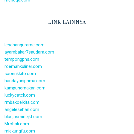
LINK LAINNYA
lesehangurame.com
ayambakar7saudara.com
tempongpns.com
roemahkuliner.com
saoenkkito.com
handayaniprima.com
kampungmakan.com
luckycatck.com
rmbakoelkita.com
angelesehan.com
bluejasminejkt.com
Mrobak.com
miekungfu.com