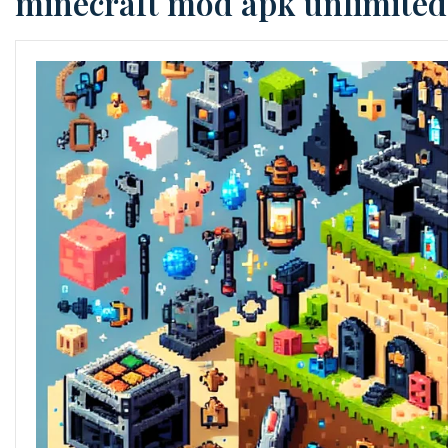
minecraft mod apk unlimited