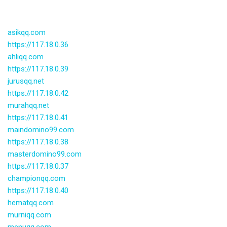
asikqq.com
https://117.18.0.36
ahliqq.com
https://117.18.0.39
jurusqq.net
https://117.18.0.42
murahqq.net
https://117.18.0.41
maindomino99.com
https://117.18.0.38
masterdomino99.com
https://117.18.0.37
championqq.com
https://117.18.0.40
hematqq.com
murniqq.com
menuqq.com