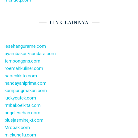
LINK LAINNYA
lesehangurame.com
ayambakar7saudara.com
tempongpns.com
roemahkuliner.com
saoenkkito.com
handayaniprima.com
kampungmakan.com
luckycatck.com
rmbakoelkita.com
angelesehan.com
bluejasminejkt.com
Mrobak.com
miekungfu.com