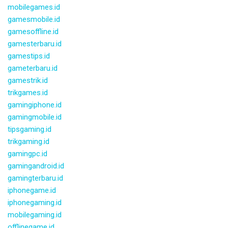
mobilegames.id
gamesmobile.id
gamesoffline.id
gamesterbaru.id
gamestips.id
gameterbaru.id
gamestrik.id
trikgames.id
gamingiphone.id
gamingmobile.id
tipsgaming.id
trikgaming.id
gamingpc.id
gamingandroid.id
gamingterbaru.id
iphonegame.id
iphonegaming.id
mobilegaming.id
offlinegame.id