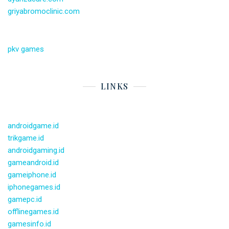
griyabromoclinic.com
pkv games
LINKS
androidgame.id
trikgame.id
androidgaming.id
gameandroid.id
gameiphone.id
iphonegames.id
gamepc.id
offlinegames.id
gamesinfo.id