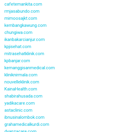
cafetemankita.com
rmjasabundo.com
mimoosajkt.com
kembangkawung.com
chungiwa.com
ikanbakarcianjur.com
kpjisehat.com
mitrasehatklinik.com
kpbanjar.com
kemanggisanmedical.com
kliniknirmala.com
nouvelleklinik.com
KainaHealth.com
shabirahusada.com
yadikacare.com
astaclinic.com
ibnusinalombok.com
grahamedicalkurdi.com
dyanzacare.com