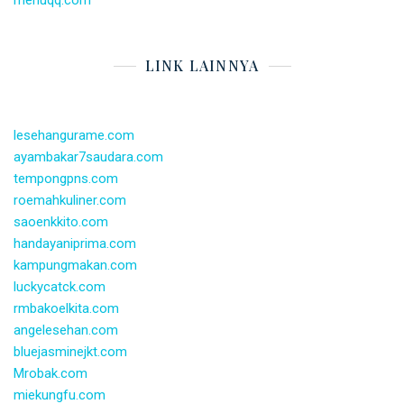
LINK LAINNYA
lesehangurame.com
ayambakar7saudara.com
tempongpns.com
roemahkuliner.com
saoenkkito.com
handayaniprima.com
kampungmakan.com
luckycatck.com
rmbakoelkita.com
angelesehan.com
bluejasminejkt.com
Mrobak.com
miekungfu.com