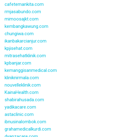
cafetemankita.com
rmjasabundo.com
mimoosajkt.com
kembangkawung.com
chungiwa.com
ikanbakarcianjur.com
kpjisehat.com
mitrasehatklinik.com
kpbanjar.com
kemanggisanmedical.com
kliniknirmala.com
nouvelleklinik.com
KainaHealth.com
shabirahusada.com
yadikacare.com
astaclinic.com
ibnusinalombok.com
grahamedicalkurdi.com
dyanzacare.com