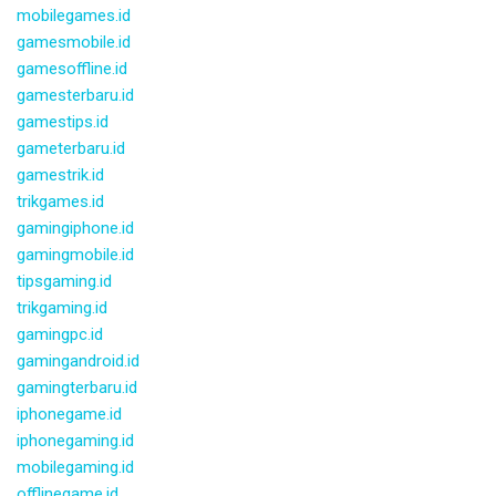
mobilegames.id
gamesmobile.id
gamesoffline.id
gamesterbaru.id
gamestips.id
gameterbaru.id
gamestrik.id
trikgames.id
gamingiphone.id
gamingmobile.id
tipsgaming.id
trikgaming.id
gamingpc.id
gamingandroid.id
gamingterbaru.id
iphonegame.id
iphonegaming.id
mobilegaming.id
offlinegame.id