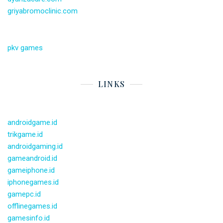
griyabromoclinic.com
pkv games
LINKS
androidgame.id
trikgame.id
androidgaming.id
gameandroid.id
gameiphone.id
iphonegames.id
gamepc.id
offlinegames.id
gamesinfo.id