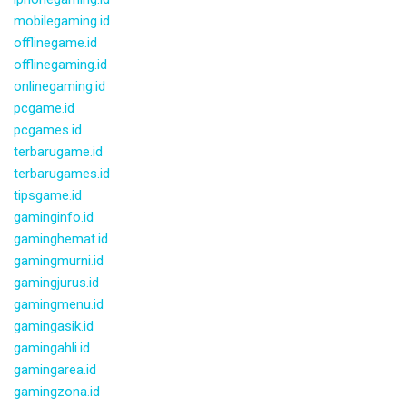
mobilegaming.id
offlinegame.id
offlinegaming.id
onlinegaming.id
pcgame.id
pcgames.id
terbarugame.id
terbarugames.id
tipsgame.id
gaminginfo.id
gaminghemat.id
gamingmurni.id
gamingjurus.id
gamingmenu.id
gamingasik.id
gamingahli.id
gamingarea.id
gamingzona.id