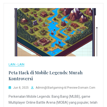
LAIN - LAIN
Peta Hack di Mobile Legends: Murah
Kontroversi
Jun 8, 2025
Admin@startgaming-Id.preview-Domain.com
Perkenalan Mobile Legends: Bang Bang (MLBB), game
Multiplayer Online Battle Arena (MOBA) yang populer, telah