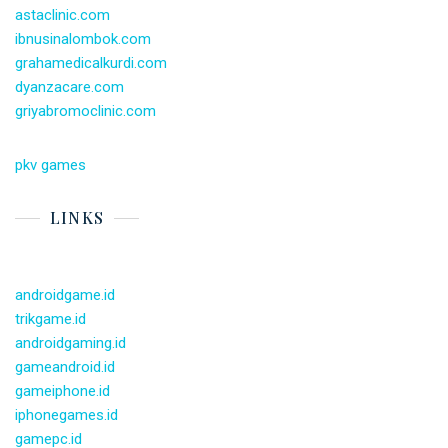
astaclinic.com
ibnusinalombok.com
grahamedicalkurdi.com
dyanzacare.com
griyabromoclinic.com
pkv games
LINKS
androidgame.id
trikgame.id
androidgaming.id
gameandroid.id
gameiphone.id
iphonegames.id
gamepc.id