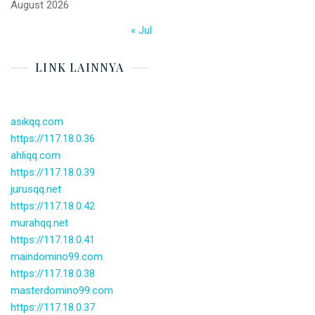
August 2026
« Jul
LINK LAINNYA
asikqq.com
https://117.18.0.36
ahliqq.com
https://117.18.0.39
jurusqq.net
https://117.18.0.42
murahqq.net
https://117.18.0.41
maindomino99.com
https://117.18.0.38
masterdomino99.com
https://117.18.0.37