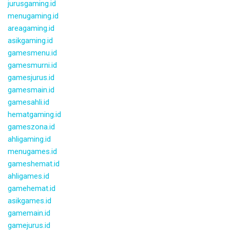
jurusgaming.id
menugaming.id
areagaming.id
asikgaming.id
gamesmenu.id
gamesmurni.id
gamesjurus.id
gamesmain.id
gamesahli.id
hematgaming.id
gameszona.id
ahligaming.id
menugames.id
gameshemat.id
ahligames.id
gamehemat.id
asikgames.id
gamemain.id
gamejurus.id