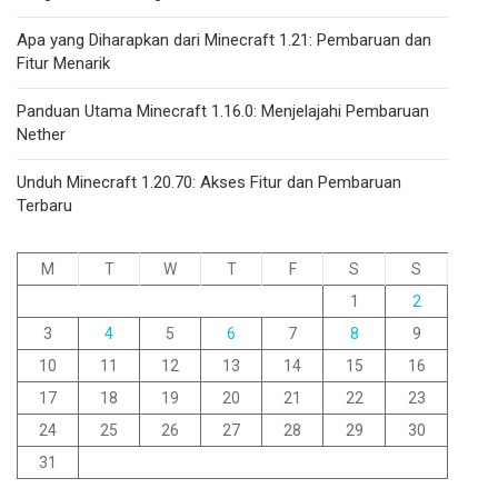
Apa yang Diharapkan dari Minecraft 1.21: Pembaruan dan
Fitur Menarik
Panduan Utama Minecraft 1.16.0: Menjelajahi Pembaruan
Nether
Unduh Minecraft 1.20.70: Akses Fitur dan Pembaruan
Terbaru
M
T
W
T
F
S
S
1
2
3
4
5
6
7
8
9
10
11
12
13
14
15
16
17
18
19
20
21
22
23
24
25
26
27
28
29
30
31