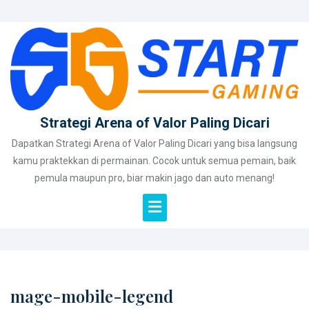
Skip
to
content
Strategi Arena of Valor Paling Dicari
Dapatkan Strategi Arena of Valor Paling Dicari yang bisa langsung
kamu praktekkan di permainan. Cocok untuk semua pemain, baik
pemula maupun pro, biar makin jago dan auto menang!
mage-mobile-legend