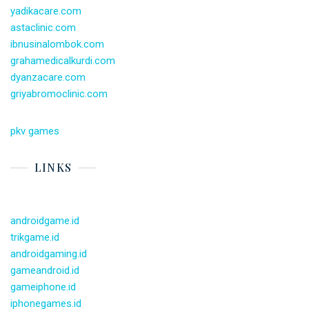
yadikacare.com
astaclinic.com
ibnusinalombok.com
grahamedicalkurdi.com
dyanzacare.com
griyabromoclinic.com
pkv games
LINKS
androidgame.id
trikgame.id
androidgaming.id
gameandroid.id
gameiphone.id
iphonegames.id