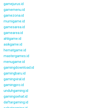
gamejurus.id
gamemenu.id
gamezona.id
murnigame.id
gamesarea.id
gamearea.id
ahligame.id
asikgame.id
hematgame.id
mastergames.id
menugame.id
gamingdownload.id
gamingbaru.id
gamingviral.id
gamingpro.id
unduhgaming.id
gamingsehat.id
daftargaming.id