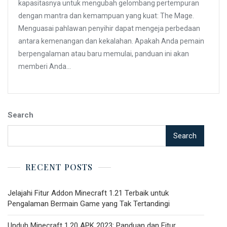
kapasitasnya untuk mengubah gelombang pertempuran
dengan mantra dan kemampuan yang kuat: The Mage.
Menguasai pahlawan penyihir dapat mengeja perbedaan
antara kemenangan dan kekalahan. Apakah Anda pemain
berpengalaman atau baru memulai, panduan ini akan
memberi Anda…
Search
Search
RECENT POSTS
Jelajahi Fitur Addon Minecraft 1.21 Terbaik untuk
Pengalaman Bermain Game yang Tak Tertandingi
Unduh Minecraft 1.20 APK 2023: Panduan dan Fitur