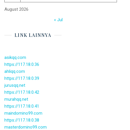
August 2026
« Jul
LINK LAINNYA
asikqq.com
https://117.18.0.36
ahliqq.com
https://117.18.0.39
jurusqq.net
https://117.18.0.42
murahqq.net
https://117.18.0.41
maindomino99.com
https://117.18.0.38
masterdomino99.com