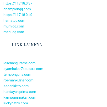
https://117.18.0.37
championqq.com
https://117.18.0.40
hematqq.com
murniqq.com
menuqq.com
LINK LAINNYA
lesehangurame.com
ayambakar7saudara.com
tempongpns.com
roemahkuliner.com
saoenkkito.com
handayaniprima.com
kampungmakan.com
luckycatck.com