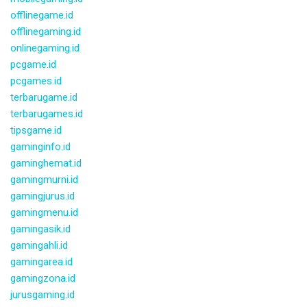
offlinegame.id
offlinegaming.id
onlinegaming.id
pcgame.id
pcgames.id
terbarugame.id
terbarugames.id
tipsgame.id
gaminginfo.id
gaminghemat.id
gamingmurni.id
gamingjurus.id
gamingmenu.id
gamingasik.id
gamingahli.id
gamingarea.id
gamingzona.id
jurusgaming.id