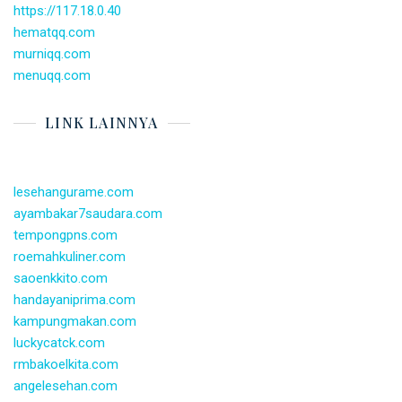
https://117.18.0.40
hematqq.com
murniqq.com
menuqq.com
LINK LAINNYA
lesehangurame.com
ayambakar7saudara.com
tempongpns.com
roemahkuliner.com
saoenkkito.com
handayaniprima.com
kampungmakan.com
luckycatck.com
rmbakoelkita.com
angelesehan.com