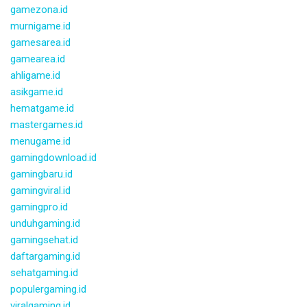
gamezona.id
murnigame.id
gamesarea.id
gamearea.id
ahligame.id
asikgame.id
hematgame.id
mastergames.id
menugame.id
gamingdownload.id
gamingbaru.id
gamingviral.id
gamingpro.id
unduhgaming.id
gamingsehat.id
daftargaming.id
sehatgaming.id
populergaming.id
viralgaming.id