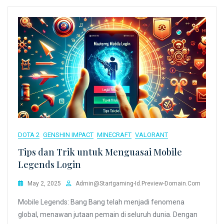
DOTA 2
GENSHIN IMPACT
MINECRAFT
VALORANT
Tips dan Trik untuk Menguasai Mobile
Legends Login
May 2, 2025
Admin@startgaming-Id.preview-Domain.com
Mobile Legends: Bang Bang telah menjadi fenomena
global, menawan jutaan pemain di seluruh dunia. Dengan