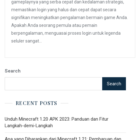
gameplaynya yang serba cepat dan kedalaman strategis,
memastikan login yang halus dan cepat dapat secara
signifikan meningkatkan pengalaman bermain game Anda.
Apakah Anda seorang pemula atau pemain
berpengalaman, menguasai proses login untuk legenda
seluler sangat…
Search
Search
RECENT POSTS
Unduh Minecraft 1.20 APK 2023: Panduan dan Fitur
Langkah-demi-Langkah
Apa yang Diharapkan dari Minecraft 1.21: Pembaruan dan