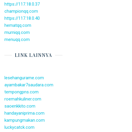
https://117.18.0.37
championqq.com
https://117.18.0.40
hematqq.com
murniqq.com
menuqq.com
LINK LAINNYA
lesehangurame.com
ayambakar7saudara.com
tempongpns.com
roemahkuliner.com
saoenkkito.com
handayaniprima.com
kampungmakan.com
luckycatck.com