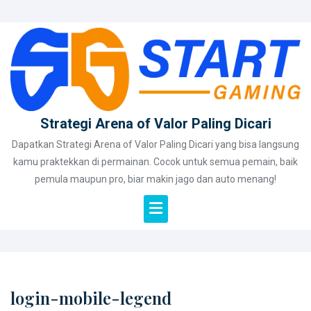
Skip
to
content
Strategi Arena of Valor Paling Dicari
Dapatkan Strategi Arena of Valor Paling Dicari yang bisa langsung
kamu praktekkan di permainan. Cocok untuk semua pemain, baik
pemula maupun pro, biar makin jago dan auto menang!
login-mobile-legend