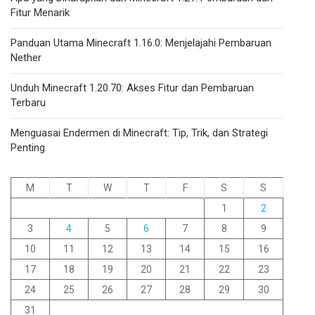
Fitur Menarik
Panduan Utama Minecraft 1.16.0: Menjelajahi Pembaruan
Nether
Unduh Minecraft 1.20.70: Akses Fitur dan Pembaruan
Terbaru
Menguasai Endermen di Minecraft: Tip, Trik, dan Strategi
Penting
M
T
W
T
F
S
S
1
2
3
4
5
6
7
8
9
10
11
12
13
14
15
16
17
18
19
20
21
22
23
24
25
26
27
28
29
30
31