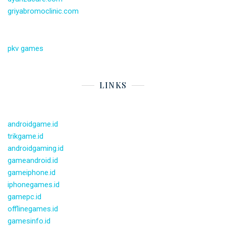
griyabromoclinic.com
pkv games
LINKS
androidgame.id
trikgame.id
androidgaming.id
gameandroid.id
gameiphone.id
iphonegames.id
gamepc.id
offlinegames.id
gamesinfo.id