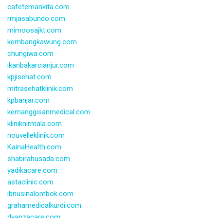
cafetemankita.com
rmjasabundo.com
mimoosajkt.com
kembangkawung.com
chungiwa.com
ikanbakarcianjur.com
kpjisehat.com
mitrasehatklinik.com
kpbanjar.com
kemanggisanmedical.com
kliniknirmala.com
nouvelleklinik.com
KainaHealth.com
shabirahusada.com
yadikacare.com
astaclinic.com
ibnusinalombok.com
grahamedicalkurdi.com
dyanzacare.com