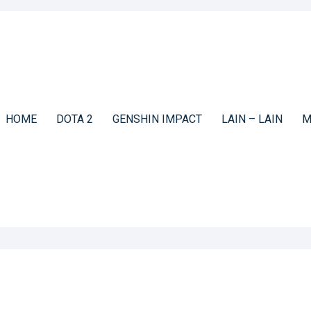
HOME
DOTA 2
GENSHIN IMPACT
LAIN – LAIN
M