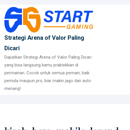
Skip
to
content
Strategi Arena of Valor Paling
Dicari
Dapatkan Strategi Arena of Valor Paling Dicari
yang bisa langsung kamu praktekkan di
permainan. Cocok untuk semua pemain, baik
pemula maupun pro, biar makin jago dan auto
menang!