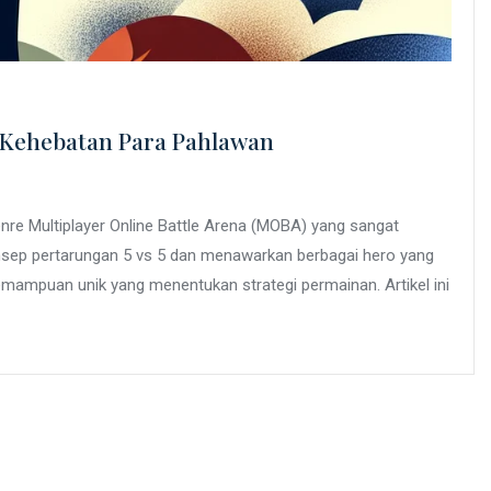
n Kehebatan Para Pahlawan
nre Multiplayer Online Battle Arena (MOBA) yang sangat
nsep pertarungan 5 vs 5 dan menawarkan berbagai hero yang
kemampuan unik yang menentukan strategi permainan. Artikel ini