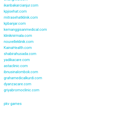
ikanbakarcianjur.com
kpjisehat.com
mitrasehatklinik.com
kpbanjar.com
kemanggisanmedical.com
kliniknirmala.com
nouvelleklinik.com
KainaHealth.com
shabirahusada.com
yadikacare.com
astaclinic.com
ibnusinalombok.com
grahamedicalkurdi.com
dyanzacare.com
griyabromoclinic.com
pkv games