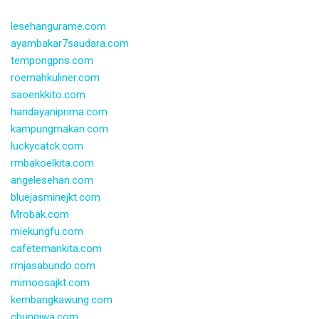
lesehangurame.com
ayambakar7saudara.com
tempongpns.com
roemahkuliner.com
saoenkkito.com
handayaniprima.com
kampungmakan.com
luckycatck.com
rmbakoelkita.com
angelesehan.com
bluejasminejkt.com
Mrobak.com
miekungfu.com
cafetemankita.com
rmjasabundo.com
mimoosajkt.com
kembangkawung.com
chungiwa.com