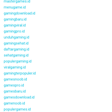
mastergames.id
menugame.id
gamingdownload.id
gamingbaru.id
gamingviral.id
gamingpro.id
unduhgaming.id
gamingsehat.id
daftargaming.id
sehatgaming.id
populergaming.id
viralgaming.id
gamingterpopuler.id
gamesnoob.id
gamespro.id
gamesbaru.id
gamesdownload.id
gamenoob.id
populergames.id