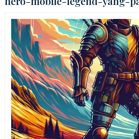
hero-mobile-legend-yang-pa