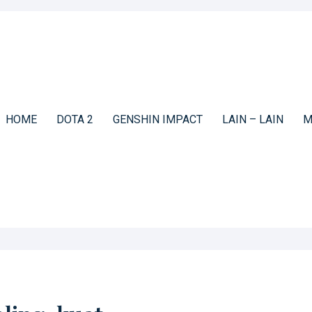
HOME
DOTA 2
GENSHIN IMPACT
LAIN – LAIN
M