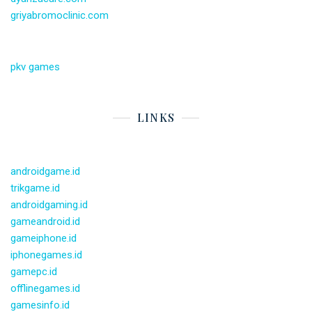
griyabromoclinic.com
pkv games
LINKS
androidgame.id
trikgame.id
androidgaming.id
gameandroid.id
gameiphone.id
iphonegames.id
gamepc.id
offlinegames.id
gamesinfo.id