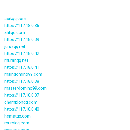
asikqq.com
https://117.18.0.36
ahliqq.com
https://117.18.0.39
jurusqq.net
https://117.18.0.42
murahqq.net
https://117.18.0.41
maindomino99.com
https://117.18.0.38
masterdomino99.com
https://117.18.0.37
championqq.com
https://117.18.0.40
hematqq.com
murniqq.com
menuqq.com