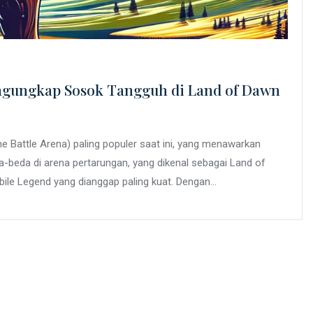
ngungkap Sosok Tangguh di Land of Dawn
e Battle Arena) paling populer saat ini, yang menawarkan
beda di arena pertarungan, yang dikenal sebagai Land of
obile Legend yang dianggap paling kuat. Dengan…