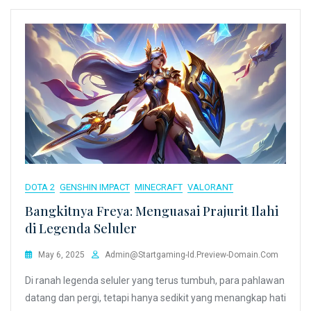
DOTA 2
GENSHIN IMPACT
MINECRAFT
VALORANT
Bangkitnya Freya: Menguasai Prajurit Ilahi
di Legenda Seluler
May 6, 2025
Admin@startgaming-Id.preview-Domain.com
Di ranah legenda seluler yang terus tumbuh, para pahlawan
datang dan pergi, tetapi hanya sedikit yang menangkap hati