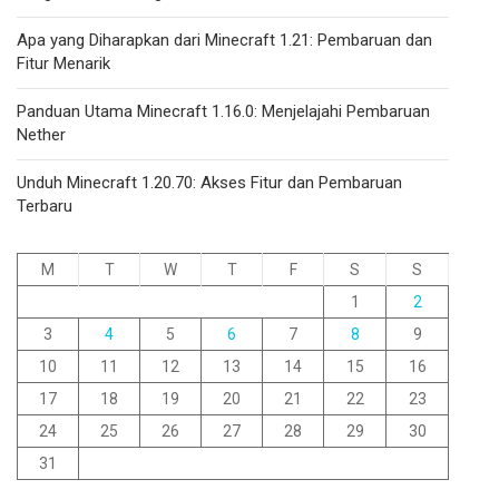
Apa yang Diharapkan dari Minecraft 1.21: Pembaruan dan
Fitur Menarik
Panduan Utama Minecraft 1.16.0: Menjelajahi Pembaruan
Nether
Unduh Minecraft 1.20.70: Akses Fitur dan Pembaruan
Terbaru
M
T
W
T
F
S
S
1
2
3
4
5
6
7
8
9
10
11
12
13
14
15
16
17
18
19
20
21
22
23
24
25
26
27
28
29
30
31