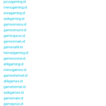
jurusgaming.id
menugaming.id
areagaming.id
asikgaming.id
gamesmenu.id
gamesmurni.id
gamesjurus.id
gamesmain.id
gamesahli.id
hematgaming.id
gameszona.id
ahligaming.id
menugames.id
gameshemat.id
ahligames.id
gamehemat.id
asikgames.id
gamemain.id
gamejurus.id