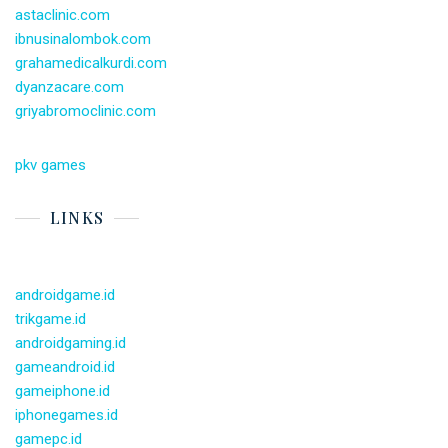
astaclinic.com
ibnusinalombok.com
grahamedicalkurdi.com
dyanzacare.com
griyabromoclinic.com
pkv games
LINKS
androidgame.id
trikgame.id
androidgaming.id
gameandroid.id
gameiphone.id
iphonegames.id
gamepc.id