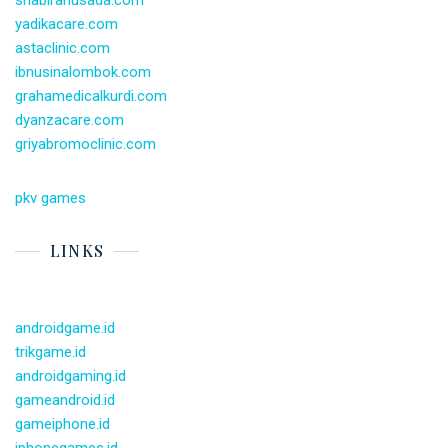
shabirahusada.com
yadikacare.com
astaclinic.com
ibnusinalombok.com
grahamedicalkurdi.com
dyanzacare.com
griyabromoclinic.com
pkv games
LINKS
androidgame.id
trikgame.id
androidgaming.id
gameandroid.id
gameiphone.id