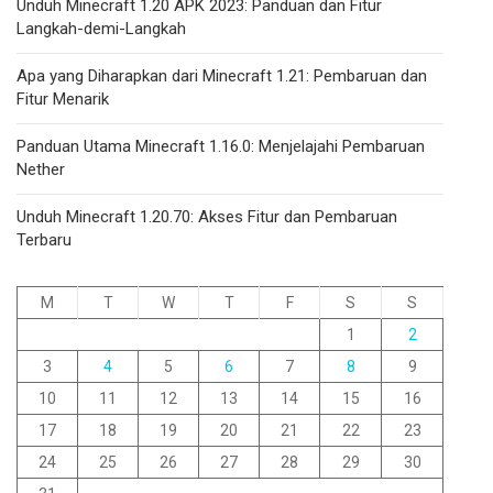
Unduh Minecraft 1.20 APK 2023: Panduan dan Fitur
Langkah-demi-Langkah
Apa yang Diharapkan dari Minecraft 1.21: Pembaruan dan
Fitur Menarik
Panduan Utama Minecraft 1.16.0: Menjelajahi Pembaruan
Nether
Unduh Minecraft 1.20.70: Akses Fitur dan Pembaruan
Terbaru
M
T
W
T
F
S
S
1
2
3
4
5
6
7
8
9
10
11
12
13
14
15
16
17
18
19
20
21
22
23
24
25
26
27
28
29
30