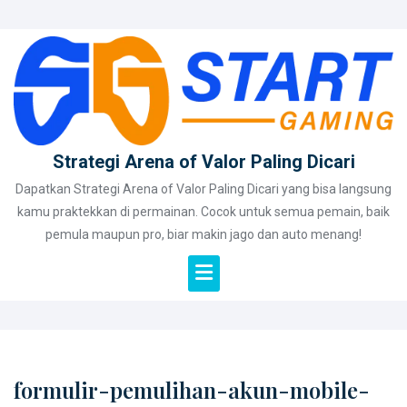
Skip
to
content
Strategi Arena of Valor Paling Dicari
Dapatkan Strategi Arena of Valor Paling Dicari yang bisa langsung
kamu praktekkan di permainan. Cocok untuk semua pemain, baik
pemula maupun pro, biar makin jago dan auto menang!
formulir-pemulihan-akun-mobile-