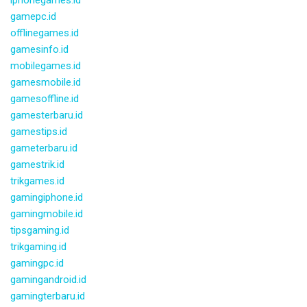
iphonegames.id
gamepc.id
offlinegames.id
gamesinfo.id
mobilegames.id
gamesmobile.id
gamesoffline.id
gamesterbaru.id
gamestips.id
gameterbaru.id
gamestrik.id
trikgames.id
gamingiphone.id
gamingmobile.id
tipsgaming.id
trikgaming.id
gamingpc.id
gamingandroid.id
gamingterbaru.id