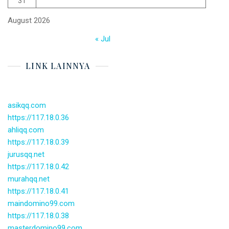
31
August 2026
« Jul
LINK LAINNYA
asikqq.com
https://117.18.0.36
ahliqq.com
https://117.18.0.39
jurusqq.net
https://117.18.0.42
murahqq.net
https://117.18.0.41
maindomino99.com
https://117.18.0.38
masterdomino99.com