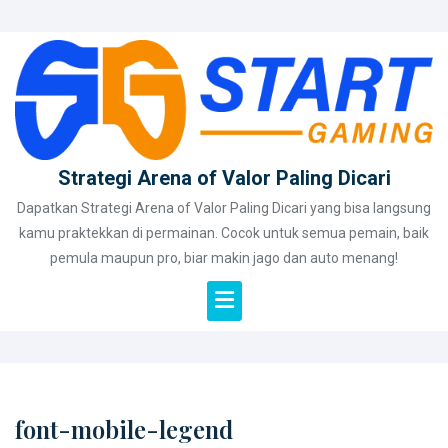
Skip
to
content
Strategi Arena of Valor Paling Dicari
Dapatkan Strategi Arena of Valor Paling Dicari yang bisa langsung
kamu praktekkan di permainan. Cocok untuk semua pemain, baik
pemula maupun pro, biar makin jago dan auto menang!
font-mobile-legend