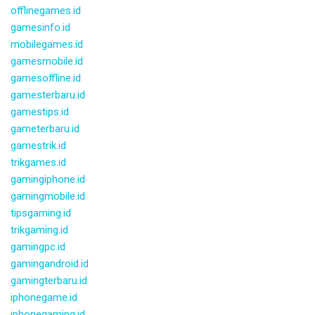
offlinegames.id
gamesinfo.id
mobilegames.id
gamesmobile.id
gamesoffline.id
gamesterbaru.id
gamestips.id
gameterbaru.id
gamestrik.id
trikgames.id
gamingiphone.id
gamingmobile.id
tipsgaming.id
trikgaming.id
gamingpc.id
gamingandroid.id
gamingterbaru.id
iphonegame.id
iphonegaming.id