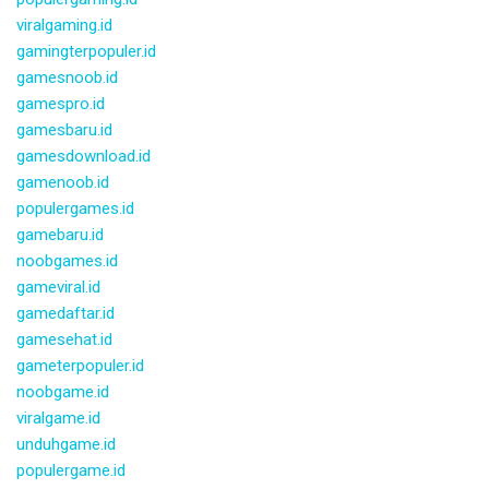
viralgaming.id
gamingterpopuler.id
gamesnoob.id
gamespro.id
gamesbaru.id
gamesdownload.id
gamenoob.id
populergames.id
gamebaru.id
noobgames.id
gameviral.id
gamedaftar.id
gamesehat.id
gameterpopuler.id
noobgame.id
viralgame.id
unduhgame.id
populergame.id