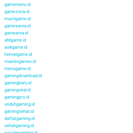
gamemenu.id
gamezona.id
murnigame.id
gamesarea.id
gamearea.id
ahligame.id
asikgame.id
hematgame.id
mastergames.id
menugame.id
gamingdownload.id
gamingbaru.id
gamingviral.id
gamingpro.id
unduhgaming.id
gamingsehat.id
daftargaming.id
sehatgaming.id
populergaming.id