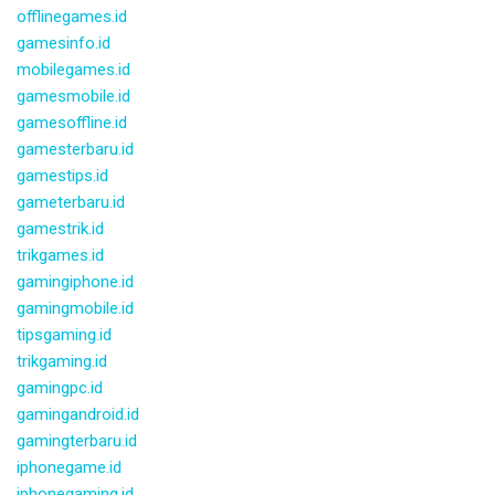
offlinegames.id
gamesinfo.id
mobilegames.id
gamesmobile.id
gamesoffline.id
gamesterbaru.id
gamestips.id
gameterbaru.id
gamestrik.id
trikgames.id
gamingiphone.id
gamingmobile.id
tipsgaming.id
trikgaming.id
gamingpc.id
gamingandroid.id
gamingterbaru.id
iphonegame.id
iphonegaming.id