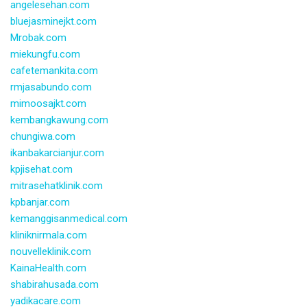
angelesehan.com
bluejasminejkt.com
Mrobak.com
miekungfu.com
cafetemankita.com
rmjasabundo.com
mimoosajkt.com
kembangkawung.com
chungiwa.com
ikanbakarcianjur.com
kpjisehat.com
mitrasehatklinik.com
kpbanjar.com
kemanggisanmedical.com
kliniknirmala.com
nouvelleklinik.com
KainaHealth.com
shabirahusada.com
yadikacare.com