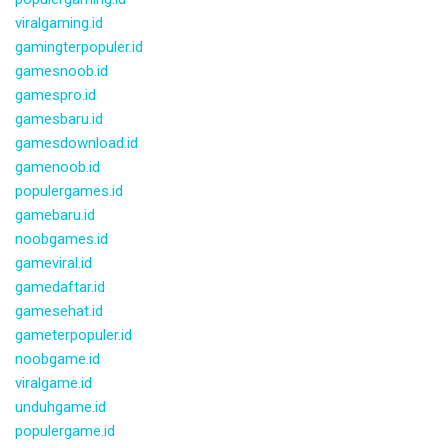
viralgaming.id
gamingterpopuler.id
gamesnoob.id
gamespro.id
gamesbaru.id
gamesdownload.id
gamenoob.id
populergames.id
gamebaru.id
noobgames.id
gameviral.id
gamedaftar.id
gamesehat.id
gameterpopuler.id
noobgame.id
viralgame.id
unduhgame.id
populergame.id