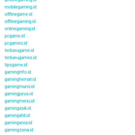
mobilegaming.id
offlinegame.id
offlinegaming.id
onlinegaming.id
pcgame.id
pcgames.id
terbarugame.id
terbarugames.id
tipsgame.id
gaminginfo.id
gaminghemat.id
gamingmurni.id
gamingjurus.id
gamingmenu.id
gamingasik.id
gamingahli.id
gamingarea.id
gamingzona.id