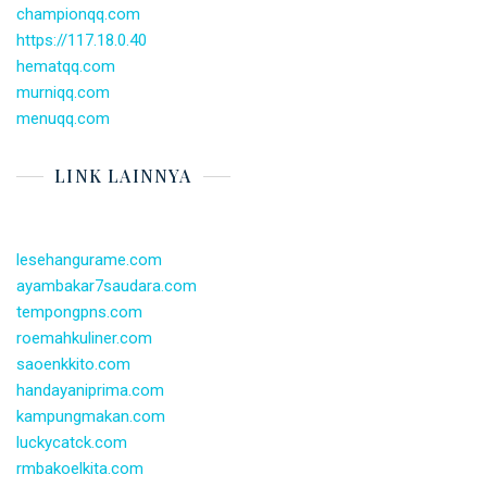
championqq.com
https://117.18.0.40
hematqq.com
murniqq.com
menuqq.com
LINK LAINNYA
lesehangurame.com
ayambakar7saudara.com
tempongpns.com
roemahkuliner.com
saoenkkito.com
handayaniprima.com
kampungmakan.com
luckycatck.com
rmbakoelkita.com