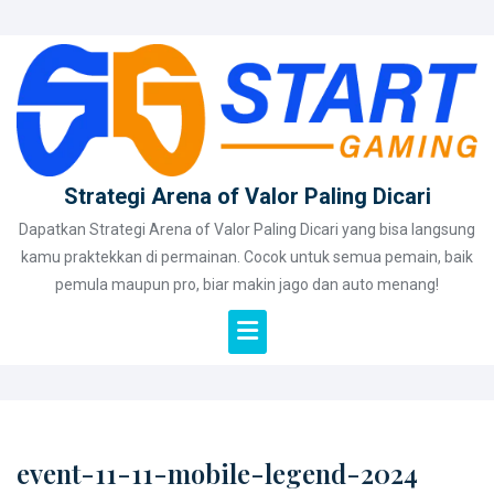
Skip
to
content
Strategi Arena of Valor Paling Dicari
Dapatkan Strategi Arena of Valor Paling Dicari yang bisa langsung
kamu praktekkan di permainan. Cocok untuk semua pemain, baik
pemula maupun pro, biar makin jago dan auto menang!
event-11-11-mobile-legend-2024