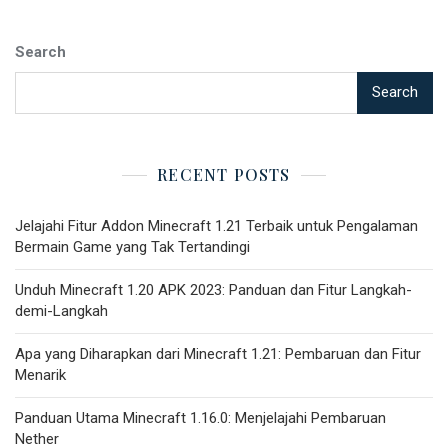
Search
Search
RECENT POSTS
Jelajahi Fitur Addon Minecraft 1.21 Terbaik untuk Pengalaman
Bermain Game yang Tak Tertandingi
Unduh Minecraft 1.20 APK 2023: Panduan dan Fitur Langkah-
demi-Langkah
Apa yang Diharapkan dari Minecraft 1.21: Pembaruan dan Fitur
Menarik
Panduan Utama Minecraft 1.16.0: Menjelajahi Pembaruan
Nether