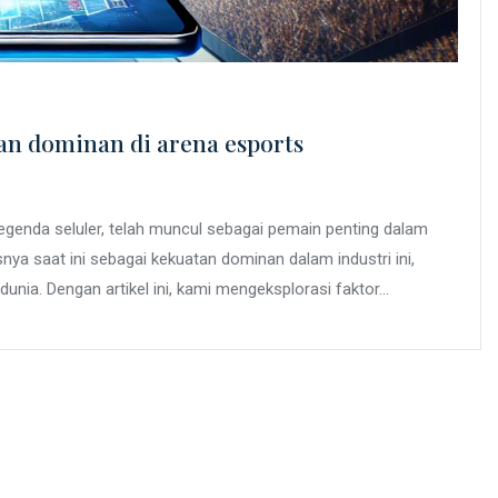
tan dominan di arena esports
legenda seluler, telah muncul sebagai pemain penting dalam
nya saat ini sebagai kekuatan dominan dalam industri ini,
unia. Dengan artikel ini, kami mengeksplorasi faktor…