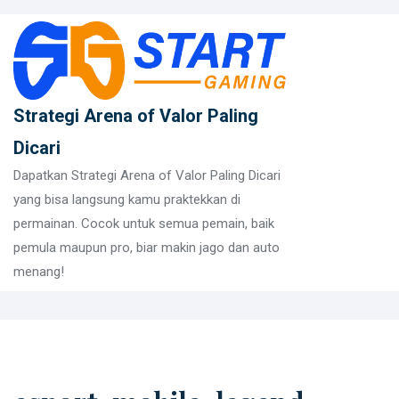
Skip
to
content
Strategi Arena of Valor Paling
Dicari
Dapatkan Strategi Arena of Valor Paling Dicari
yang bisa langsung kamu praktekkan di
permainan. Cocok untuk semua pemain, baik
pemula maupun pro, biar makin jago dan auto
menang!