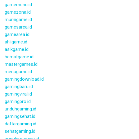
gamemenu.id
gamezona.id
murnigame.id
gamesarea.id
gamearea.id
ahligame.id
asikgame.id
hematgame.id
mastergames.id
menugame.id
gamingdownload.id
gamingbaru.id
gamingviral.id
gamingpro.id
unduhgaming.id
gamingsehat.id
daftargaming.id
sehatgaming.id
populergaming.id