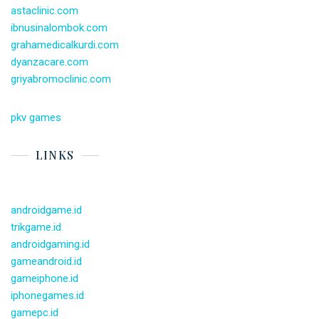
astaclinic.com
ibnusinalombok.com
grahamedicalkurdi.com
dyanzacare.com
griyabromoclinic.com
pkv games
LINKS
androidgame.id
trikgame.id
androidgaming.id
gameandroid.id
gameiphone.id
iphonegames.id
gamepc.id