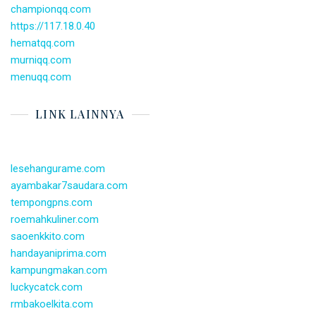
championqq.com
https://117.18.0.40
hematqq.com
murniqq.com
menuqq.com
LINK LAINNYA
lesehangurame.com
ayambakar7saudara.com
tempongpns.com
roemahkuliner.com
saoenkkito.com
handayaniprima.com
kampungmakan.com
luckycatck.com
rmbakoelkita.com