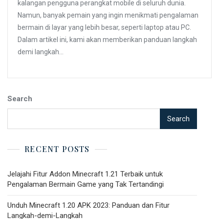
kalangan pengguna perangkat mobile di seluruh dunia.
Namun, banyak pemain yang ingin menikmati pengalaman
bermain di layar yang lebih besar, seperti laptop atau PC.
Dalam artikel ini, kami akan memberikan panduan langkah
demi langkah…
Search
Search
RECENT POSTS
Jelajahi Fitur Addon Minecraft 1.21 Terbaik untuk
Pengalaman Bermain Game yang Tak Tertandingi
Unduh Minecraft 1.20 APK 2023: Panduan dan Fitur
Langkah-demi-Langkah