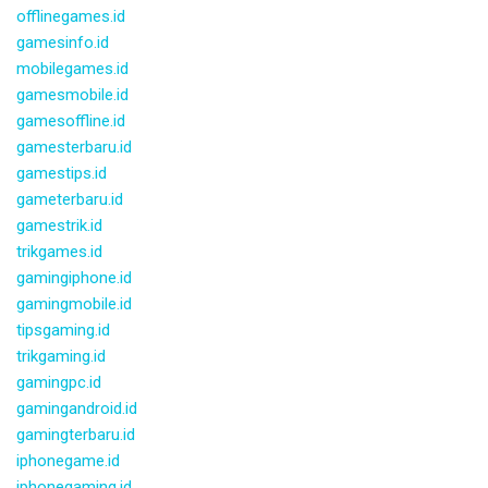
offlinegames.id
gamesinfo.id
mobilegames.id
gamesmobile.id
gamesoffline.id
gamesterbaru.id
gamestips.id
gameterbaru.id
gamestrik.id
trikgames.id
gamingiphone.id
gamingmobile.id
tipsgaming.id
trikgaming.id
gamingpc.id
gamingandroid.id
gamingterbaru.id
iphonegame.id
iphonegaming.id